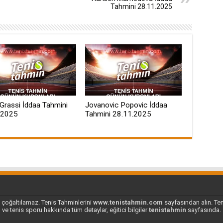
Tahmini 28.11.2025
Grassi İddaa Tahmini
Jovanovic Popovic İddaa
.2025
Tahmini 28.11.2025
 çoğaltılamaz. Tenis Tahminlerini
www.tenistahmin.com
sayfasından alın. Teni
ve tenis sporu hakkında tüm detaylar, eğitici bilgiler
tenistahmin
sayfasında.