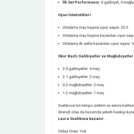
İlk Set Performansı:
6 galibiyet, 4 mağlu
Oyun İstatistikleri
Ortalama maç başına oyun sayısı: 20.5
Ortalama maç başına kazanılan oyun sayıs
Ortalama ilk sette kazanılan oyun sayısı: 5
Skor Bazlı Galibiyetler ve Mağlubiyetler
2-0 galibiyetler: 4 maç
2-1 galibiyetler: 2 maç
0-2 mağlubiyetler: 3 maç
1-2 mağlubiyetler: 1 maç
Svatikova’nın tempo üretimi ve servis kali
dirençli olsa da hücumda yeterli baskıyı kura
Laura Svatikova kazanır.
İddaa Oranı: Yok