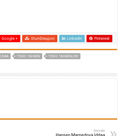
Google +
Stumbleupon
LinkedIn
Pinterest
IDDAA
TENIS TAHMIN
TENIS TAHMINLERI
Sonraki
Hansen Mamedova İddaa