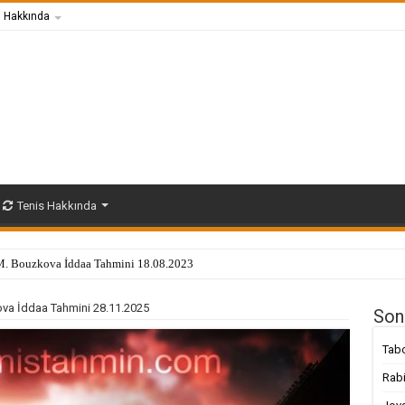
s Hakkında
Tenis Hakkında
. Bouzkova İddaa Tahmini 18.08.2023
va İddaa Tahmini 28.11.2025
Son
Tabo
Rabi