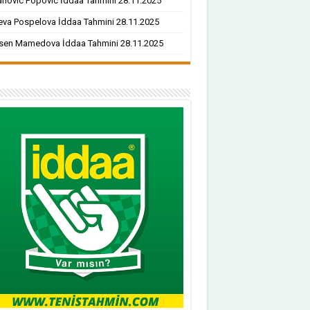
novic Popovic İddaa Tahmini 28.11.2025
va Pospelova İddaa Tahmini 28.11.2025
sen Mamedova İddaa Tahmini 28.11.2025