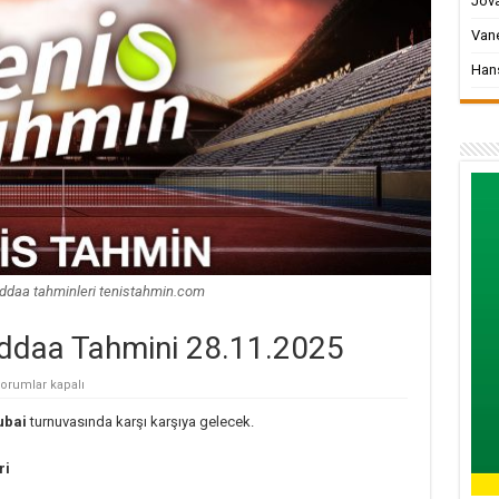
Jova
Vane
Han
iddaa tahminleri tenistahmin.com
İddaa Tahmini 28.11.2025
Popescu
orumlar kapalı
vatikova
ddaa
ubai
turnuvasında karşı karşıya gelecek.
ahmini
8.11.2025
çin
ri