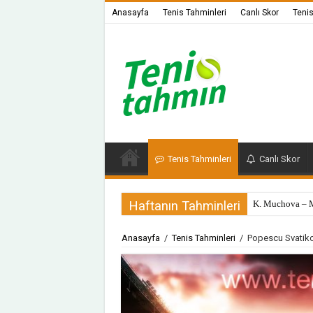
Anasayfa
Tenis Tahminleri
Canlı Skor
Teni
Tenis Tahminleri
Canlı Skor
Haftanın Tahminleri
K. Muchova – M
Anasayfa
/
Tenis Tahminleri
/
Popescu Svatiko