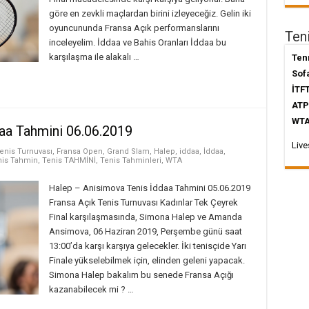
göre en zevkli maçlardan birini izleyeceğiz. Gelin iki
oyuncununda Fransa Açık performanslarını
Teni
inceleyelim. İddaa ve Bahis Oranları İddaa bu
karşılaşma ile alakalı …
Ten
Sof
İTF
ATP
WTA
aa Tahmini 06.06.2019
Live
enis Turnuvası
,
Fransa Open
,
Grand Slam
,
Halep
,
iddaa
,
İddaa
,
nis Tahmin
,
Tenis TAHMİNİ
,
Tenis Tahminleri
,
WTA
Halep – Anisimova Tenis İddaa Tahmini 05.06.2019
Fransa Açık Tenis Turnuvası Kadınlar Tek Çeyrek
Final karşılaşmasında, Simona Halep ve Amanda
Ansimova, 06 Haziran 2019, Perşembe günü saat
13:00’da karşı karşıya gelecekler. İki tenisçide Yarı
Finale yükselebilmek için, elinden geleni yapacak.
Simona Halep bakalım bu senede Fransa Açığı
kazanabilecek mi ? …