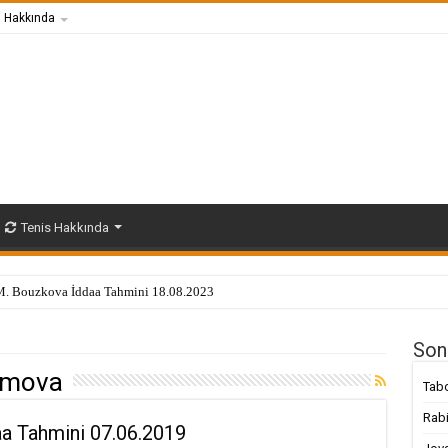
s Hakkında
Tenis Hakkında
. Bouzkova İddaa Tahmini 18.08.2023
Son
imova
Tabo
Rabi
aa Tahmini 07.06.2019