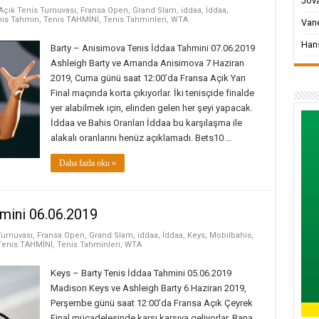
Jova
Açık Tenis Turnuvası
,
Fransa Open
,
Grand Slam
,
iddaa
,
İddaa
,
nis Tahmin
,
Tenis TAHMİNİ
,
Tenis Tahminleri
,
WTA
Vane
Han
Barty – Anisimova Tenis İddaa Tahmini 07.06.2019
Ashleigh Barty ve Amanda Anisimova 7 Haziran
2019, Cuma günü saat 12:00’da Fransa Açık Yarı
Final maçında korta çıkıyorlar. İki tenisçide finalde
yer alabilmek için, elinden gelen her şeyi yapacak.
İddaa ve Bahis Oranları İddaa bu karşılaşma ile
alakalı oranlarını henüz açıklamadı. Bets10 …
Daha fazla oku »
hmini 06.06.2019
Turnuvası
,
Fransa Open
,
Grand Slam
,
iddaa
,
İddaa
,
Keys
,
Mobilbahis
,
Tenis TAHMİNİ
,
Tenis Tahminleri
,
WTA
Keys – Barty Tenis İddaa Tahmini 05.06.2019
Madison Keys ve Ashleigh Barty 6 Haziran 2019,
Perşembe günü saat 12:00’da Fransa Açık Çeyrek
Final mücadelesinde karşı karşıya geliyorlar. Bana