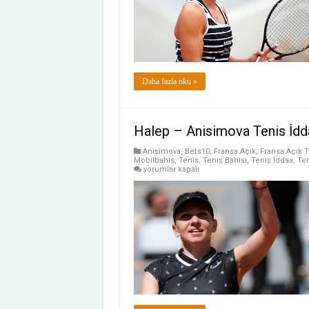
Daha fazla oku »
Halep – Anisimova Tenis İdd
Anisimova
,
Bets10
,
Fransa Açık
,
Fransa Açık T
Mobilbahis
,
Tenis
,
Tenis Bahisi
,
Tenis İddaa
,
Te
Halep
yorumlar kapalı
–
Anisimova
Tenis
İddaa
Tahmini
06.06.2019
için