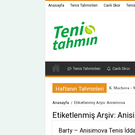
Anasayfa
Tenis Tahminleri
Canlı Skor
Teni
Tenis Tahminleri
Canlı Skor
Haftanın Tahminleri
K. Muchova – M
Anasayfa
/
Etiketlenmiş Arşiv: Anisimova
Etiketlenmiş Arşiv:
Anis
Barty – Anisimova Tenis İdd