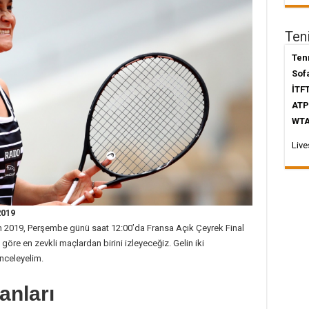
Teni
Ten
Sof
İTF
ATP
WTA
Live
2019
 2019, Perşembe günü saat 12:00’da Fransa Açık Çeyrek Final
göre en zevkli maçlardan birini izleyeceğiz. Gelin iki
nceleyelim.
anları