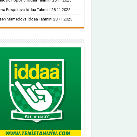
novic Popovic İddaa Tahmini 28.11.2025
va Pospelova İddaa Tahmini 28.11.2025
sen Mamedova İddaa Tahmini 28.11.2025