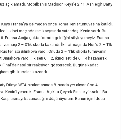
enüz açıklamadı. Mobilbahis Madison Keys’e 2.41, Ashleigh Barty
 Keys Fransa’ya gelmeden önce Roma Tenis turnuvasına katıldı.
ledi. İkinci maçında ise, karşısında vatandaşı Kenin vardı. Bu
tti. Fransa Açığa çokta formda geldiğini söyleyemeyiz. Fransa
dı ve maçı 2 – 0’lık skorla kazandı. İkinci maçında Hon’u 2 – 1’lk
us tenisçi Bilinkova vardı. Onuda 2 – 1’lik skorla turnuvanın
Siniakova vardı. İlk seti 6 – 2, ikinci seti de 6 – 4 kazanarak
k Final’de nasıl bir reaksiyon gösterecek. Bugüne kadar,
ham gibi kupaları kazandı.
arty Dünya WTA sıralamasında 8. sırada yer alıyor. Son 4
 ve Kenin’i yenerek, Fransa Açık’ta Çeyrek Final’e yükseldi. Bu
or. Karşılaşmayı kazanacağını düşünüyorum. Bunun için İddaa