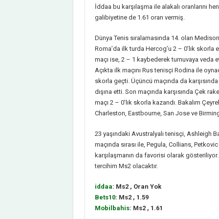
İddaa bu karşılaşma ile alakalı oranlarını h
galibiyetine de 1.61 oran vermiş.
Dünya Tenis sıralamasında 14. olan Medison
Roma’da ilk turda Hercog’u 2 – 0’lık skorla e
maçı ise, 2 – 1 kaybederek turnuvaya veda e
Açıkta ilk maçını Rus tenisçi Rodina ile oyna
skorla geçti. Üçüncü maçında da karşısında R
dışına etti. Son maçında karşısında Çek raket 
maçı 2 – 0’lık skorla kazandı. Bakalım Çeyre
Charleston, Eastbourne, San Jose ve Birming
23 yaşındaki Avustralyalı tenisçi, Ashleigh B
maçında sırası ile, Pegula, Collians, Petkovic
karşılaşmanın da favorisi olarak gösteriliy
tercihim Ms2 olacaktır.
iddaa
:
Ms2 , Oran Yok
Bets10
:
Ms2
, 1.59
Mobilbahis
:
Ms2 , 1.61