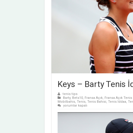
Keys – Barty Tenis 
tenis tips
Barty
,
Bets10
,
Fransa Açık
,
Fransa Açık Tenis
Mobilbahis
,
Tenis
,
Tenis Bahisi
,
Tenis İddaa
,
Te
Keys
yorumlar kapalı
–
Barty
Tenis
İddaa
Tahmini
06.06.2019
için