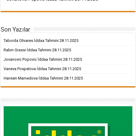
Son Yazılar
Taborda Olivares İddaa Tahmini 28.11.2025
Rabin Grassi İddaa Tahmini 28.11.2025
Jovanovic Popovic İddaa Tahmini 28.11.2025
Vaneva Pospelova İddaa Tahmini 28.11.2025
Hansen Mamedova İddaa Tahmini 28.11.2025