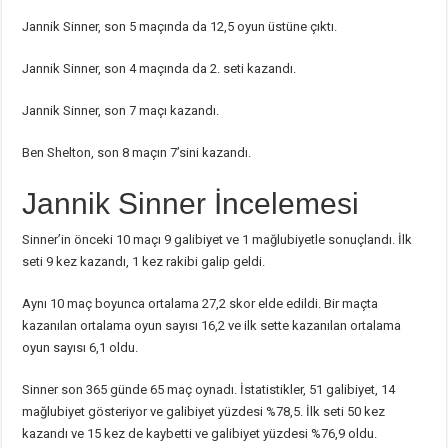
Jannik Sinner, son 5 maçında da 12,5 oyun üstüne çıktı.
Jannik Sinner, son 4 maçında da 2. seti kazandı.
Jannik Sinner, son 7 maçı kazandı.
Ben Shelton, son 8 maçın 7’sini kazandı.
Jannik Sinner İncelemesi
Sinner’in önceki 10 maçı 9 galibiyet ve 1 mağlubiyetle sonuçlandı. İlk
seti 9 kez kazandı, 1 kez rakibi galip geldi.
Aynı 10 maç boyunca ortalama 27,2 skor elde edildi. Bir maçta
kazanılan ortalama oyun sayısı 16,2 ve ilk sette kazanılan ortalama
oyun sayısı 6,1 oldu.
Sinner son 365 günde 65 maç oynadı. İstatistikler, 51 galibiyet, 14
mağlubiyet gösteriyor ve galibiyet yüzdesi %78,5. İlk seti 50 kez
kazandı ve 15 kez de kaybetti ve galibiyet yüzdesi %76,9 oldu.