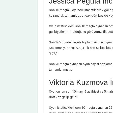
Jessica Pegula İn
Son 10 maçtaki oyuncu istatistikleri: 7 galibi
kazanarak tamamladı, ancak dört kez de kay
Oyun istatistikleri, son 10 maçta oynanan o
galibiyetlerin 11 olduğunu görüyoruz. İlk sett
Son 365 günde Pegula toplam 76 maç oynadı. 
Kazanma yüzdesi %72,4. İlk seti 51 kez kaz
%67,1.
Son 76 maçta oynanan oyun sayısı ortalama 2
tamamlanmıştır.
Viktoria Kuzmova 
Oyuncunun son 10 maçı 5 galibiyet ve 5 mağlub
dört kez galip geldi.
Oyun istatistikleri, son 10 maçta oynanan 26