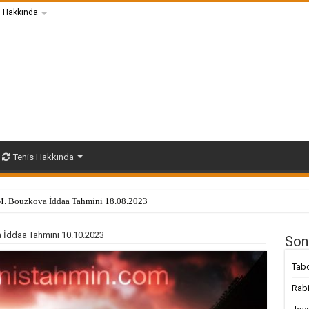
s Hakkında
Tenis Hakkında
. Bouzkova İddaa Tahmini 18.08.2023
İddaa Tahmini 10.10.2023
Son
Tabo
Rabi