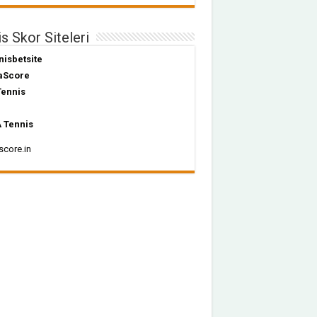
s Skor Siteleri
nisbetsite
aScore
Tennis
 Tennis
score.in