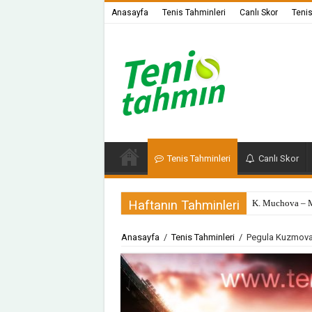
Anasayfa
Tenis Tahminleri
Canlı Skor
Teni
Tenis Tahminleri
Canlı Skor
Haftanın Tahminleri
K. Muchova – M
Anasayfa
/
Tenis Tahminleri
/
Pegula Kuzmova 