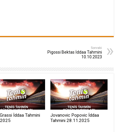
Sonraki
Pigossi Bektas İddaa Tahmini
10.10.2023
Grassi İddaa Tahmini
Jovanovic Popovic İddaa
.2025
Tahmini 28.11.2025