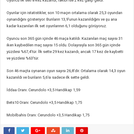
Oyuncu ilk seti 8 kez kazandı, rakibi ise 2 kez galip geldi.
Oyunlar için istatistikler, son 10 maçın ortalama olarak 25,3 oyundan
oynandığını gösteriyor. Bunların 13,9’unun kazanıldığını ve şu ana
kadar kazanılan ilk set oyunlarının 6,1 olduğunu görüyoruz.
Oyuncu son 365 gün içinde 46 maça katıldı. Kazanılan maç sayısı 31
iken kaybedilen maç sayısı 15 oldu. Dolayısıyla son 365 gün içinde
yüzdesi %67,4’tür. İlk sette 29 kez kazandı, ancak 17 kez de kaybetti
ve yüzdesi %63’tür.
Son 46 maçta oynanan oyun sayısı 26,8’dir. Ortalama olarak 14,3 oyun
kazanıldı ve bunların 5,6’sı sadece ilk sette geldi.
İddaa Oranı: Cerundolo +3,5 Handikap 1,59
Bets10 Oranı: Cerundolo +3,5 Handikap 1,75
Mobilbahis Oranı: Cerundolo +3,5 Handikap 1,75