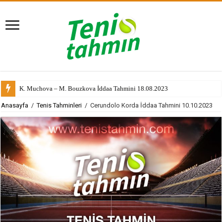
K. Muchova – M. Bouzkova İddaa Tahmini 18.08.2023
Anasayfa
/
Tenis Tahminleri
/
Cerundolo Korda İddaa Tahmini 10.10.2023