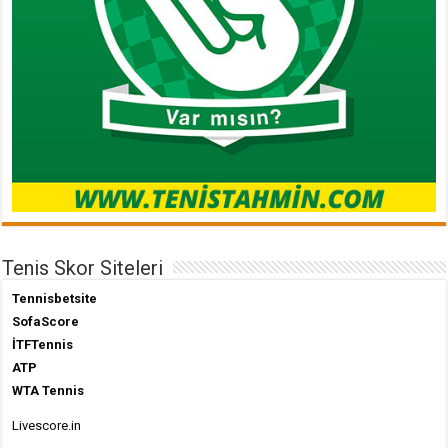
Tenis Skor Siteleri
Tennisbetsite
SofaScore
İTFTennis
ATP
WTA Tennis
Livescore.in