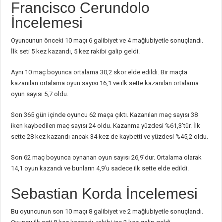
Francisco Cerundolo
İncelemesi
Oyuncunun önceki 10 maçı 6 galibiyet ve 4 mağlubiyetle sonuçlandı.
İlk seti 5 kez kazandı, 5 kez rakibi galip geldi.
Aynı 10 maç boyunca ortalama 30,2 skor elde edildi. Bir maçta
kazanılan ortalama oyun sayısı 16,1 ve ilk sette kazanılan ortalama
oyun sayısı 5,7 oldu.
Son 365 gün içinde oyuncu 62 maça çıktı. Kazanılan maç sayısı 38
iken kaybedilen maç sayısı 24 oldu. Kazanma yüzdesi %61,3’tür. İlk
sette 28 kez kazandı ancak 34 kez de kaybetti ve yüzdesi %45,2 oldu.
Son 62 maç boyunca oynanan oyun sayısı 26,9’dur. Ortalama olarak
14,1 oyun kazandı ve bunların 4,9’u sadece ilk sette elde edildi.
Sebastian Korda İncelemesi
Bu oyuncunun son 10 maçı 8 galibiyet ve 2 mağlubiyetle sonuçlandı.