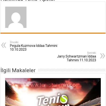
Önceki
Pegula Kuzmova İddaa Tahmini
10.10.2023
Sonraki
Jarry Schwartzman İddaa
Tahmini 11.10.2023
İlgili Makaleler