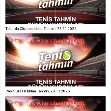
Taborda Olivares İddaa Tahmini 28.11.2025
Rabin Grassi İddaa Tahmini 28.11.2025