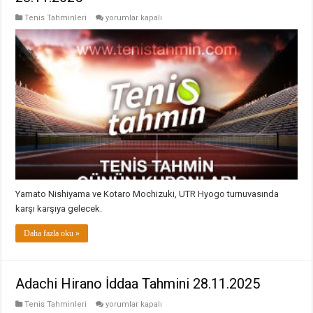
Nishiyama
Tenis Tahminleri
yorumlar kapalı
Mochizuki
İddaa
Tahmini
28.11.2025
için
Yamato Nishiyama ve Kotaro Mochizuki, UTR Hyogo turnuvasında
karşı karşıya gelecek.
Daha fazla oku »
Adachi Hirano İddaa Tahmini 28.11.2025
Adachi
Tenis Tahminleri
yorumlar kapalı
Hirano