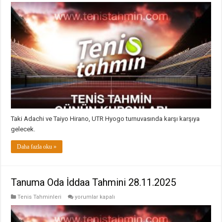
İddaa
Tahmini
28.11.2025
için
Taki Adachi ve Taiyo Hirano, UTR Hyogo turnuvasında karşı karşıya
gelecek.
Daha fazla oku »
Tanuma Oda İddaa Tahmini 28.11.2025
Tanuma
Tenis Tahminleri
yorumlar kapalı
Oda
İddaa
Tahmini