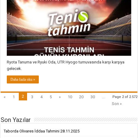
28.11.2025
için
Ryota Tanuma ve Ryuki Oda, UTR Hyogo turnuvasında karşı karşıya
gelecek.
Daha fazla oku »
2
«
1
3
4
5
»
10
20
30
...
Page 2 of 2.572
Son »
Son Yazılar
Taborda Olivares İddaa Tahmini 28.11.2025