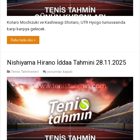
Kotaro Mochizuki ve Kashiwagi Shotaro, UTR Hyogo turnuvasında
karşı karşıya gelecek.
Daha fazla oku »
Nishiyama Hirano İddaa Tahmini 28.11.2025
Nishiyama
Tenis Tahminleri
yorumlar kapalı
Hirano
İddaa
Tahmini
28.11.2025
için