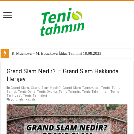
K. Muchova – M. Bouzkova İddaa Tahmini 18.08.2023
Grand Slam Nedir? – Grand Slam Hakkında
Herşey
Grand Slam
,
Grand Slam Nedir?
,
Grand Slam Turnuvaları
,
Tenis
,
Tenis
Bahisi
,
Tenis Oyna
,
Tenis Oyunu
,
Tenis Tahmin
,
Tenis Tahminleri
,
Tenis
Tarihçesi
,
Tenis Terimleri
Grand
yorumlar kapalı
Slam
Nedir?
–
Grand
Slam
Hakkında
Herşey
için