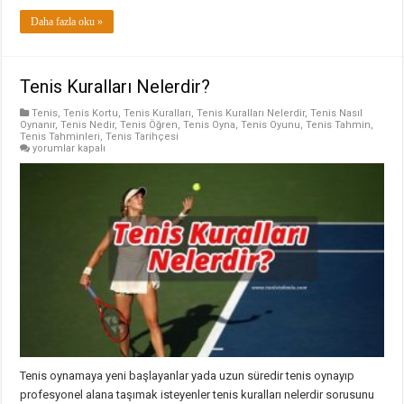
Daha fazla oku »
Tenis Kuralları Nelerdir?
Tenis
,
Tenis Kortu
,
Tenis Kuralları
,
Tenis Kuralları Nelerdir
,
Tenis Nasıl
Oynanır
,
Tenis Nedir
,
Tenis Öğren
,
Tenis Oyna
,
Tenis Oyunu
,
Tenis Tahmin
,
Tenis Tahminleri
,
Tenis Tarihçesi
Tenis
yorumlar kapalı
Kuralları
Nelerdir?
için
Tenis oynamaya yeni başlayanlar yada uzun süredir tenis oynayıp
profesyonel alana taşımak isteyenler tenis kuralları nelerdir sorusunu