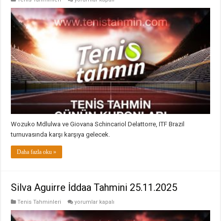
Delattorre
İddaa
Tahmini
25.11.2025
için
Wozuko Mdlulwa ve Giovana Schincariol Delattorre, ITF Brazil
turnuvasında karşı karşıya gelecek.
Daha fazla oku »
Silva Aguirre İddaa Tahmini 25.11.2025
Silva
Tenis Tahminleri
yorumlar kapalı
Aguirre
İddaa
Tahmini