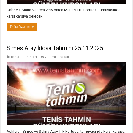
Gabriela Maria Vancea ve Monica Matias, ITF Portugal turnuvasında
karşı karşıya gelecek.
Daha fazla oku »
Simes Atay İddaa Tahmini 25.11.2025
Simes
Tenis Tahminleri
yorumlar kapalı
Atay
İddaa
Tahmini
25.11.2025
için
Ashleigh Simes ve Selina Atay, ITF Portugal turnuvasında karşı karşıya