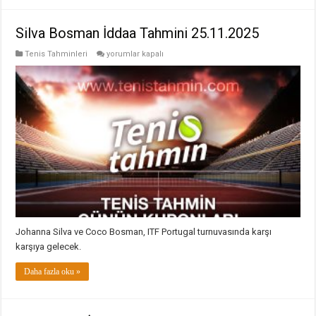
Silva Bosman İddaa Tahmini 25.11.2025
Silva
Tenis Tahminleri
yorumlar kapalı
Bosman
İddaa
Tahmini
25.11.2025
için
Johanna Silva ve Coco Bosman, ITF Portugal turnuvasında karşı
karşıya gelecek.
Daha fazla oku »