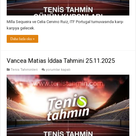
Milla Sequeira ve Celia Cervino Ruiz, ITF Portugal turnuvasında karşı
karşıya gelecek.
Daha fazla oku »
Vancea Matias İddaa Tahmini 25.11.2025
Vancea
Tenis Tahminleri
yorumlar kapalı
Matias
İddaa
Tahmini
25.11.2025
için