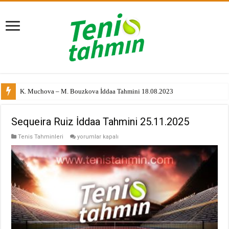
K. Muchova – M. Bouzkova İddaa Tahmini 18.08.2023
Sequeira Ruiz İddaa Tahmini 25.11.2025
Sequeira
Tenis Tahminleri
yorumlar kapalı
Ruiz
İddaa
Tahmini
25.11.2025
için