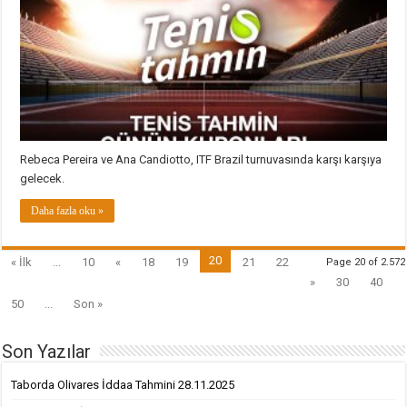
Rebeca Pereira ve Ana Candiotto, ITF Brazil turnuvasında karşı karşıya
gelecek.
Daha fazla oku »
20
« İlk
...
10
«
18
19
21
22
Page 20 of 2.572
»
30
40
50
...
Son »
Son Yazılar
Taborda Olivares İddaa Tahmini 28.11.2025