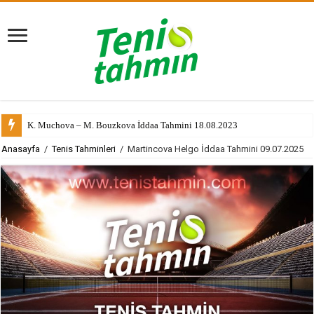
K. Muchova – M. Bouzkova İddaa Tahmini 18.08.2023
Anasayfa
/
Tenis Tahminleri
/
Martincova Helgo İddaa Tahmini 09.07.2025