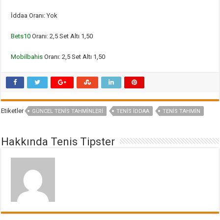
İddaa Oranı: Yok
Bets10
Oranı: 2,5 Set Altı 1,50
Mobilbahis
Oranı: 2,5 Set Altı 1,50
Etiketler
GÜNCEL TENIS TAHMINLERI
TENIS IDDAA
TENIS TAHMIN
Hakkında Tenis Tipster