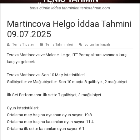
tenis günün iddaa tahminleri tenistahmin.com
Martincova Helgo İddaa Tahmini
09.07.2025
Martincova
Tenis Tipster
Tenis Tahminleri
yorumlar kapalı
Helgo
İddaa
Tereza Martincova ve Malene Helgo, ITF Portugal turnuvasında karşı
Tahmini
09.07.2025
karşıya gelecek.
için
Tereza Martincova: Son 10 Maç İstatistikleri
Galibiyetler ve Mağlubiyetler: Son 10 maçta 8 galibiyet, 2 mağlubiyet.
İlk Set Performansı: İlk sette 7 galibiyet, 3 mağlubiyet.
Oyun İstatistikleri:
Ortalama maç başına oynanan oyun sayısı: 19.8
Ortalama maç başına kazanılan oyun sayısı: 11.4
Ortalama ilk sette kazanılan oyun sayısı: 6.1