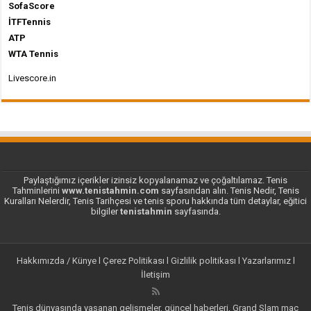
SofaScore
İTFTennis
ATP
WTA Tennis
Livescore.in
Paylaştığımız içerikler izinsiz kopyalanamaz ve çoğaltılamaz. Tenis
Tahminlerini
www.tenistahmin.com
sayfasından alın. Tenis Nedir, Tenis
Kuralları Nelerdir, Tenis Tarihçesi ve tenis sporu hakkında tüm detaylar, eğitici
bilgiler
tenistahmin
sayfasında.
Hakkımızda / Künye
l
Çerez Politikası
l
Gizlilik politikası
l
Yazarlarımız
l
İletişim
Tenis dünyasında yaşanan gelişmeler, güncel haberleri, Grand Slam maç