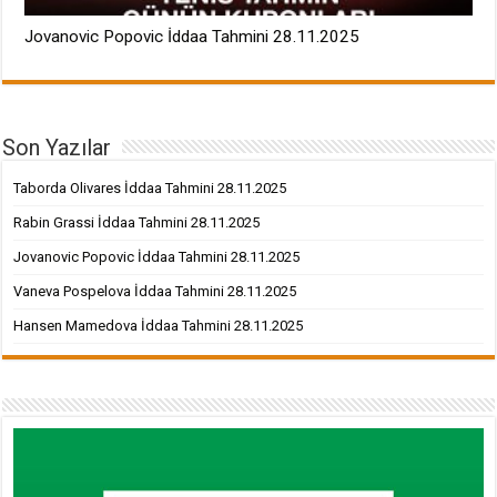
Jovanovic Popovic İddaa Tahmini 28.11.2025
Son Yazılar
Taborda Olivares İddaa Tahmini 28.11.2025
Rabin Grassi İddaa Tahmini 28.11.2025
Jovanovic Popovic İddaa Tahmini 28.11.2025
Vaneva Pospelova İddaa Tahmini 28.11.2025
Hansen Mamedova İddaa Tahmini 28.11.2025