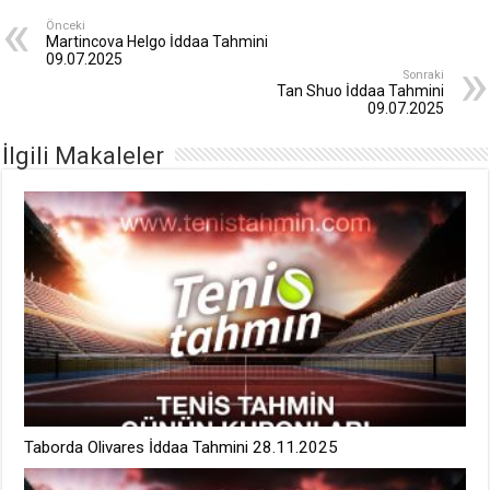
Önceki
Martincova Helgo İddaa Tahmini
09.07.2025
Sonraki
Tan Shuo İddaa Tahmini
09.07.2025
İlgili Makaleler
Taborda Olivares İddaa Tahmini 28.11.2025