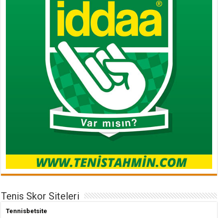
Tenis Skor Siteleri
Tennisbetsite