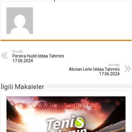
Önceki
Pereira Hudd İddaa Tahmini
17.06.2024
Sonraki
Aboian Leite İddaa Tahmini
17.06.2024
İlgili Makaleler