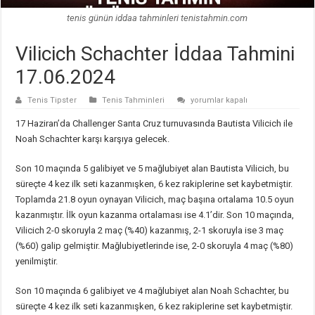
tenis günün iddaa tahminleri tenistahmin.com
Vilicich Schachter İddaa Tahmini
17.06.2024
Vilicich
Tenis Tipster
Tenis Tahminleri
yorumlar kapalı
Schachter
İddaa
17 Haziran’da Challenger Santa Cruz turnuvasında Bautista Vilicich ile
Tahmini
17.06.2024
Noah Schachter karşı karşıya gelecek.
için
Son 10 maçında 5 galibiyet ve 5 mağlubiyet alan Bautista Vilicich, bu
süreçte 4 kez ilk seti kazanmışken, 6 kez rakiplerine set kaybetmiştir.
Toplamda 21.8 oyun oynayan Vilicich, maç başına ortalama 10.5 oyun
kazanmıştır. İlk oyun kazanma ortalaması ise 4.1’dir. Son 10 maçında,
Vilicich 2-0 skoruyla 2 maç (%40) kazanmış, 2-1 skoruyla ise 3 maç
(%60) galip gelmiştir. Mağlubiyetlerinde ise, 2-0 skoruyla 4 maç (%80)
yenilmiştir.
Son 10 maçında 6 galibiyet ve 4 mağlubiyet alan Noah Schachter, bu
süreçte 4 kez ilk seti kazanmışken, 6 kez rakiplerine set kaybetmiştir.