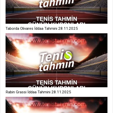
Taborda Olivares İddaa Tahmini 28.11.2025
Rabin Grassi İddaa Tahmini 28.11.2025