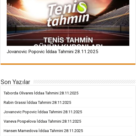
Jovanovic Popovic İddaa Tahmini 28.11.2025
Son Yazılar
Taborda Olivares İddaa Tahmini 28.11.2025
Rabin Grassi İddaa Tahmini 28.11.2025
Jovanovic Popovic İddaa Tahmini 28.11.2025
Vaneva Pospelova İddaa Tahmini 28.11.2025
Hansen Mamedova İddaa Tahmini 28.11.2025