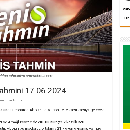
Jova
Vane
Han
iddaa tahminleri tenistahmin.com
Tahmini 17.06.2024
boian
orumlar kapalı
eite
ddaa
vasında Leonardo Aboian ile Wilson Leite karşı karşıya gelecek.
ahmini
7.06.2024
çin
ve 4 mağlubiyet elde etti. Bu süreçte 7 kez ilk seti
iştir. Aboian bu maçlarda ortalama 21.7 oyun oynamış ve maç