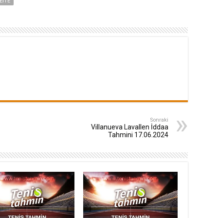
EITE
Sonraki
Villanueva Lavallen İddaa
Tahmini 17.06.2024