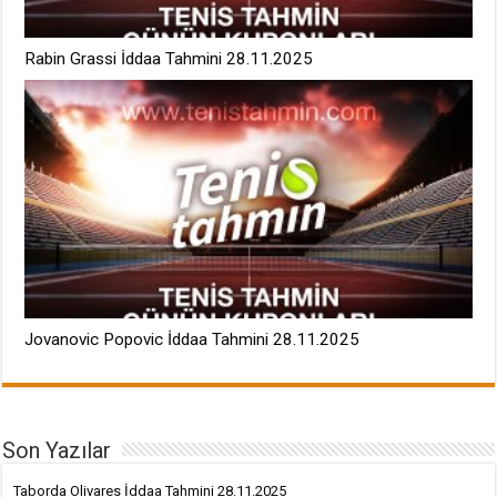
Rabin Grassi İddaa Tahmini 28.11.2025
Jovanovic Popovic İddaa Tahmini 28.11.2025
Son Yazılar
Taborda Olivares İddaa Tahmini 28.11.2025