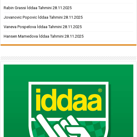
Rabin Grassi İddaa Tahmini 28.11.2025
Jovanovic Popovic İddaa Tahmini 28.11.2025
Vaneva Pospelova İddaa Tahmini 28.11.2025
Hansen Mamedova İddaa Tahmini 28.11.2025