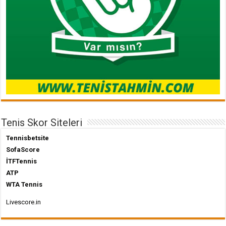
Tenis Skor Siteleri
Tennisbetsite
SofaScore
İTFTennis
ATP
WTA Tennis
Livescore.in