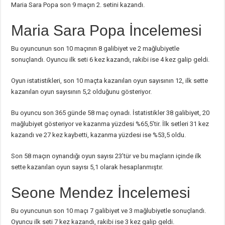
Maria Sara Popa son 9 maçın 2. setini kazandı.
Maria Sara Popa İncelemesi
Bu oyuncunun son 10 maçının 8 galibiyet ve 2 mağlubiyetle
sonuçlandı. Oyuncu ilk seti 6 kez kazandı, rakibi ise 4 kez galip geldi.
Oyun istatistikleri, son 10 maçta kazanılan oyun sayısının 12, ilk sette
kazanılan oyun sayısının 5,2 olduğunu gösteriyor.
Bu oyuncu son 365 günde 58 maç oynadı. İstatistikler 38 galibiyet, 20
mağlubiyet gösteriyor ve kazanma yüzdesi %65,5’tir. İlk setleri 31 kez
kazandı ve 27 kez kaybetti, kazanma yüzdesi ise %53,5 oldu.
Son 58 maçın oynandığı oyun sayısı 23’tür ve bu maçların içinde ilk
sette kazanılan oyun sayısı 5,1 olarak hesaplanmıştır.
Seone Mendez İncelemesi
Bu oyuncunun son 10 maçı 7 galibiyet ve 3 mağlubiyetle sonuçlandı.
Oyuncu ilk seti 7 kez kazandı, rakibi ise 3 kez galip geldi.