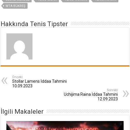
WTA BÜKREŞ
Hakkında Tenis Tipster
Önceki
Stollar Lamens İddaa Tahmini
10.09.2023
Sonraki
Uchijima Raina İddaa Tahmini
12.09.2023
İlgili Makaleler