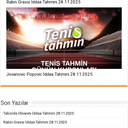
Rabin Grassi İddaa Tahmini 28.11.2025
Jovanovic Popovic İddaa Tahmini 28.11.2025
Son Yazılar
Taborda Olivares İddaa Tahmini 28.11.2025
Rabin Grassi İddaa Tahmini 28.11.2025