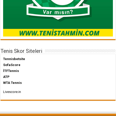
Tenis Skor Siteleri
Tennisbetsite
SofaScore
İTFTennis
ATP
WTA Tennis
Livescore.in