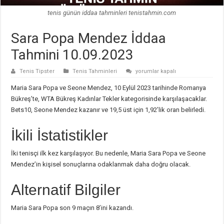
tenis günün iddaa tahminleri tenistahmin.com
Sara Popa Mendez İddaa
Tahmini 10.09.2023
Sara
Tenis Tipster
Tenis Tahminleri
yorumlar kapalı
Popa
Mendez
Maria Sara Popa ve Seone Mendez, 10 Eylül 2023 tarihinde Romanya
İddaa
Tahmini
Bükreş’te, WTA Bükreş Kadınlar Tekler kategorisinde karşılaşacaklar.
10.09.2023
Bets10, Seone Mendez kazanır ve 19,5 üst için 1,92’lik oran belirledi.
için
İkili İstatistikler
İki tenisçi ilk kez karşılaşıyor. Bu nedenle, Maria Sara Popa ve Seone
Mendez’in kişisel sonuçlarına odaklanmak daha doğru olacak.
Alternatif Bilgiler
Maria Sara Popa son 9 maçın 8’ini kazandı.