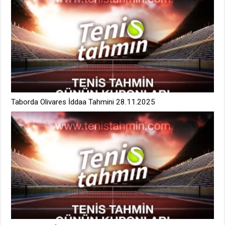
Taborda Olivares İddaa Tahmini 28.11.2025