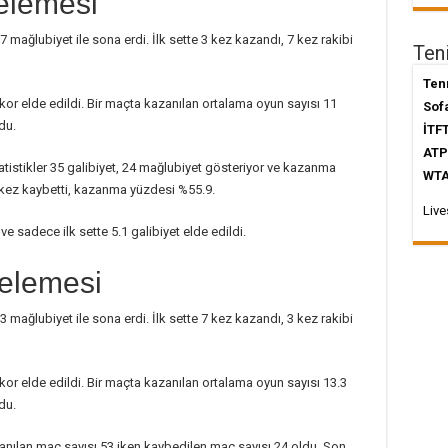
elemesi
7 mağlubiyet ile sona erdi. İlk sette 3 kez kazandı, 7 kez rakibi
Teni
Ten
or elde edildi. Bir maçta kazanılan ortalama oyun sayısı 11
Sof
du.
İTF
ATP
tistikler 35 galibiyet, 24 mağlubiyet gösteriyor ve kazanma
WTA
6 kez kaybetti, kazanma yüzdesi %55.9.
Live
 sadece ilk sette 5.1 galibiyet elde edildi.
elemesi
3 mağlubiyet ile sona erdi. İlk sette 7 kez kazandı, 3 kez rakibi
r elde edildi. Bir maçta kazanılan ortalama oyun sayısı 13.3
du.
nılan maç sayısı 53 iken kaybedilen maç sayısı 24 oldu. Son