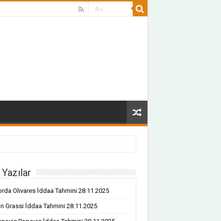
 Yazılar
rda Olivares İddaa Tahmini 28.11.2025
n Grassi İddaa Tahmini 28.11.2025