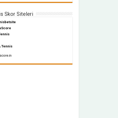
s Skor Siteleri
nisbetsite
aScore
Tennis
 Tennis
score.in