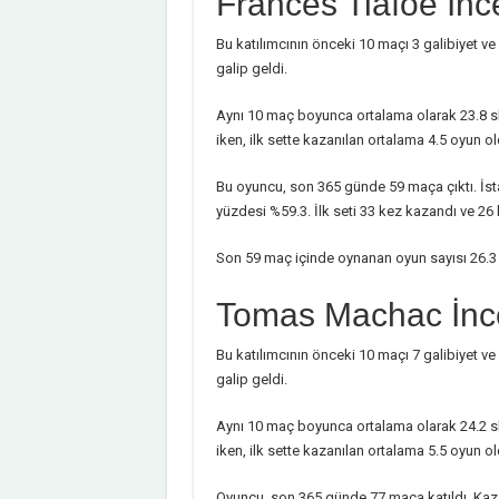
Frances Tiafoe İnc
Bu katılımcının önceki 10 maçı 3 galibiyet ve 
galip geldi.
Aynı 10 maç boyunca ortalama olarak 23.8 sk
iken, ilk sette kazanılan ortalama 4.5 oyun ol
Bu oyuncu, son 365 günde 59 maça çıktı. İsta
yüzdesi %59.3. İlk seti 33 kez kazandı ve 2
Son 59 maç içinde oynanan oyun sayısı 26.3 ve
Tomas Machac İnc
Bu katılımcının önceki 10 maçı 7 galibiyet ve 
galip geldi.
Aynı 10 maç boyunca ortalama olarak 24.2 sko
iken, ilk sette kazanılan ortalama 5.5 oyun ol
Oyuncu, son 365 günde 77 maça katıldı. Kaza