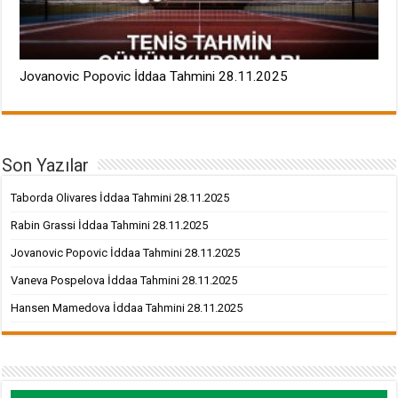
Jovanovic Popovic İddaa Tahmini 28.11.2025
Son Yazılar
Taborda Olivares İddaa Tahmini 28.11.2025
Rabin Grassi İddaa Tahmini 28.11.2025
Jovanovic Popovic İddaa Tahmini 28.11.2025
Vaneva Pospelova İddaa Tahmini 28.11.2025
Hansen Mamedova İddaa Tahmini 28.11.2025