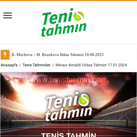
K. Muchova – M. Bouzkova İddaa Tahmini 18.08.2023
Anasayfa
/
Tenis Tahminleri
/
Minaur Arnaldi İddaa Tahmini 17.01.2024