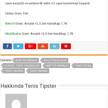
oyun kazandı ve sadece ilk sette 5.2 oyun kazanmayı başardı.
İddaa Oranı: Yok
Bets10
Oranı: Arnaldi +2,5 Set Handikap 1,78
Mobilbahis
Oranı: Arnaldi +2,5 Set Handikap 1,78
Etiketler
ALEX DE MINAUR
AVUSTRALYA AÇIK
GÜNCEL TENIS TAHMINLERI
MATTEO ARNALDI
TENIS IDDAA
TENIS TAHMIN
TENISTAHMIN
Hakkında Tenis Tipster