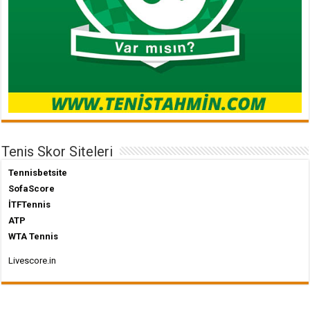
Tenis Skor Siteleri
Tennisbetsite
SofaScore
İTFTennis
ATP
WTA Tennis
Livescore.in