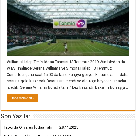
Tahmini
13
Temmuz
2019
için
Williams Halep Tenis İddaa Tahmini 13 Temmuz 2019 Wimbledon’da
WTA Finalinde Serena Williams ve Simona Halep 13 Temmuz
Cumartesi günü saat 15:00’da karşı karşıya geliyor. Bir turnuvanın daha
sonuna geldik. Bir çok favori isim elendi ve oldukça heyecanlı maçlar
izledik. Serana Willams burada tam 7 kez kazandı. Bakalım bu sayıyı …
Daha fazla oku »
Son Yazılar
Taborda Olivares İddaa Tahmini 28.11.2025