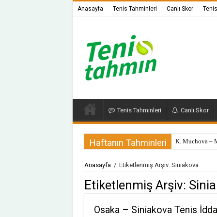
Anasayfa
Tenis Tahminleri
Canlı Skor
Teni
Tenis Tahminleri
Canlı Skor
Haftanın Tahminleri
K. Muchova – M
Anasayfa
/
Etiketlenmiş Arşiv: Siniakova
Etiketlenmiş Arşiv:
Sini
Osaka – Siniakova Tenis İdd