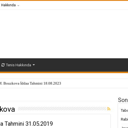
s Hakkında
Tenis Hakkında
. Bouzkova İddaa Tahmini 18.08.2023
Son
akova
Tabo
Rabi
aa Tahmini 31.05.2019