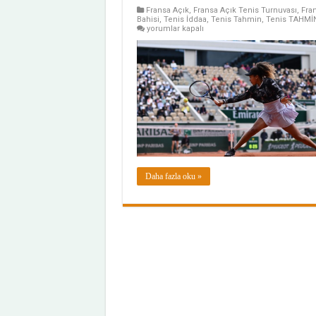
Fransa Açık
,
Fransa Açık Tenis Turnuvası
,
Fra
Bahisi
,
Tenis İddaa
,
Tenis Tahmin
,
Tenis TAHMİ
Osaka
yorumlar kapalı
–
Siniakova
Tenis
İddaa
Tahmini
31.05.2019
için
Daha fazla oku »