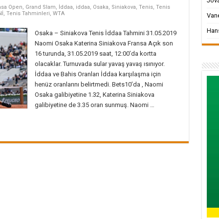
Jova
nsa Open
,
Grand Slam
,
İddaa
,
iddaa
,
Osaka
,
Siniakova
,
Tenis
,
Tenis
Nİ
,
Tenis Tahminleri
,
WTA
Vane
Han
Osaka – Siniakova Tenis İddaa Tahmini 31.05.2019
Naomi Osaka Katerina Siniakova Fransa Açık son
16 turunda, 31.05.2019 saat, 12:00’da kortta
olacaklar. Turnuvada sular yavaş yavaş ısınıyor.
İddaa ve Bahis Oranları İddaa karşılaşma için
henüz oranlarını belirtmedi. Bets10’da , Naomi
Osaka galibiyetine 1.32, Katerina Siniakova
galibiyetine de 3.35 oran sunmuş. Naomi …