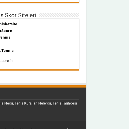
s Skor Siteleri
nisbetsite
aScore
Tennis
 Tennis
score.in
s Nedir, Tenis Kuralları Nelerdir, Tenis Tarihçesi