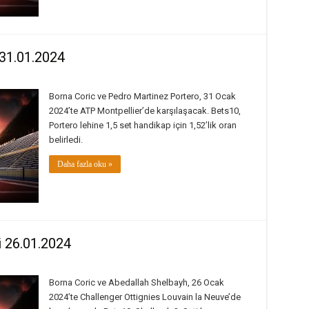
 31.01.2024
Borna Coric ve Pedro Martinez Portero, 31 Ocak
2024’te ATP Montpellier’de karşılaşacak. Bets10,
Portero lehine 1,5 set handikap için 1,52’lik oran
belirledi.
Daha fazla oku »
i 26.01.2024
Borna Coric ve Abedallah Shelbayh, 26 Ocak
2024’te Challenger Ottignies Louvain la Neuve’de