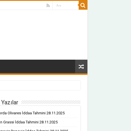
 Yazılar
rda Olivares İddaa Tahmini 28.11.2025
n Grassi İddaa Tahmini 28.11.2025