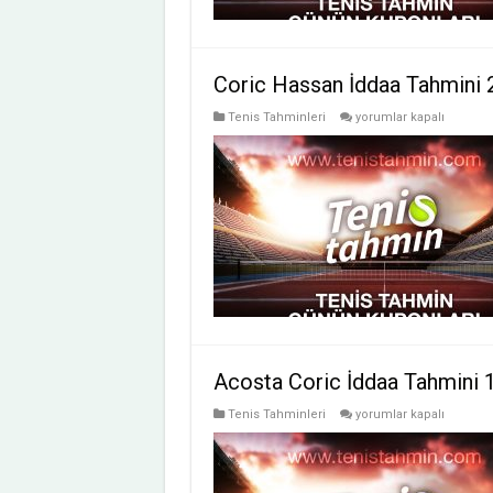
Coric Hassan İddaa Tahmini 
Coric
Tenis Tahminleri
yorumlar kapalı
Hassan
İddaa
Tahmini
24.04.2024
için
Acosta Coric İddaa Tahmini 
Acosta
Tenis Tahminleri
yorumlar kapalı
Coric
İddaa
Tahmini
16.04.2024
için