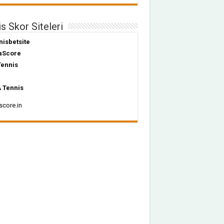
s Skor Siteleri
nisbetsite
aScore
Tennis
 Tennis
score.in