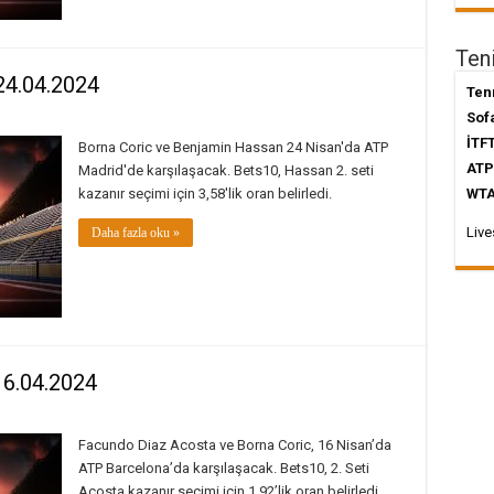
Teni
24.04.2024
Ten
Sof
İTF
Borna Coric ve Benjamin Hassan 24 Nisan'da ATP
ATP
Madrid'de karşılaşacak. Bets10, Hassan 2. seti
kazanır seçimi için 3,58'lik oran belirledi.
WTA
Live
Daha fazla oku »
16.04.2024
Facundo Diaz Acosta ve Borna Coric, 16 Nisan’da
ATP Barcelona’da karşılaşacak. Bets10, 2. Seti
Acosta kazanır seçimi için 1,92’lik oran belirledi.