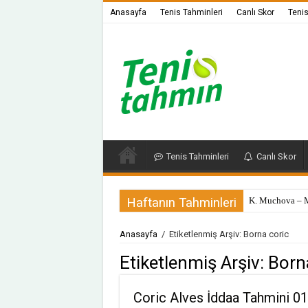
Anasayfa
Tenis Tahminleri
Canlı Skor
Teni
Tenis Tahminleri
Canlı Skor
Haftanın Tahminleri
K. Muchova – M
Anasayfa
/
Etiketlenmiş Arşiv: Borna coric
Etiketlenmiş Arşiv:
Born
Coric Alves İddaa Tahmini 0