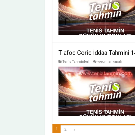
Tiafoe Coric İddaa Tahmini 1
Tiafoe
Tenis Tahminleri
yorumlar kapalı
Coric
İddaa
Tahmini
14.01.2024
için
1
2
»