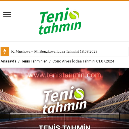
K. Muchova – M. Bouzkova İddaa Tahmini 18.08.2023
Anasayfa
/
Tenis Tahminleri
/
Coric Alves İddaa Tahmini 01.07.2024