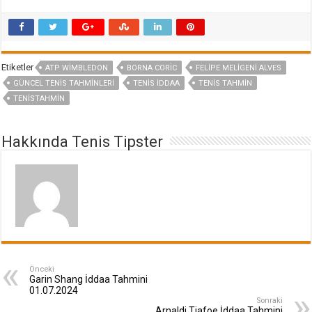
Etiketler
ATP WIMBLEDON
BORNA CORIC
FELIPE MELIGENI ALVES
GÜNCEL TENIS TAHMINLERI
TENIS IDDAA
TENIS TAHMIN
TENISTAHMIN
Hakkında Tenis Tipster
Önceki
Garin Shang İddaa Tahmini
01.07.2024
Sonraki
Arnaldi Tiafoe İddaa Tahmini