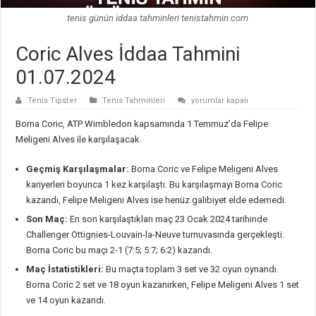
tenis günün iddaa tahminleri tenistahmin.com
Coric Alves İddaa Tahmini
01.07.2024
Coric
Tenis Tipster
Tenis Tahminleri
yorumlar kapalı
Alves
İddaa
Borna Coric, ATP Wimbledon kapsamında 1 Temmuz’da Felipe
Tahmini
01.07.2024
Meligeni Alves ile karşılaşacak.
için
Geçmiş Karşılaşmalar:
Borna Coric ve Felipe Meligeni Alves
kariyerleri boyunca 1 kez karşılaştı. Bu karşılaşmayı Borna Coric
kazandı, Felipe Meligeni Alves ise henüz galibiyet elde edemedi.
Son Maç:
En son karşılaştıkları maç 23 Ocak 2024 tarihinde
Challenger Ottignies-Louvain-la-Neuve turnuvasında gerçekleşti.
Borna Coric bu maçı 2-1 (7:5; 5:7; 6:2) kazandı.
Maç İstatistikleri:
Bu maçta toplam 3 set ve 32 oyun oynandı.
Borna Coric 2 set ve 18 oyun kazanırken, Felipe Meligeni Alves 1 set
ve 14 oyun kazandı.