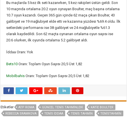
Bu maçlarda 5 kez ilk seti kazanırken, 5 kez rakipleri üstün geldi. Son
10 maçında ortalama 20.2 oyun oynayan Boulter, maç başına ortalama
10.7 oyun kazandı. Geçen 365 gün içinde 62 maça çıkan Boulter, 43
galibiyet ve 19 mağlubiyet elde etti ve kazanma yüzdesi %69.4 oldu. İlk
setlerdeki performansı ise 38 galibiyet ve 24 mağlubiyetle %61.3
olarak kaydedildi. Son 62 maçta oynanan ortalama oyun sayısı ise
20.6 olurken, ilk oyunda ortalama 5.2 galibiyet aldı.
İddaa Oranı: Yok
Bets10
Oranı: Toplam Oyun Sayısı 20,5 Üst 1,82
Mobilbahis
Oranı: Toplam Oyun Sayısı 20,5 Üst 1,82
Etiketler
ATP ROMA
GÜNCEL TENIS TAHMINLERI
KATIE BOULTER
REBECCA SRAMKOVA
TENIS IDDAA
TENIS TAHMIN
TENISTAHMIN