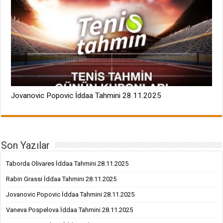
Jovanovic Popovic İddaa Tahmini 28.11.2025
Son Yazılar
Taborda Olivares İddaa Tahmini 28.11.2025
Rabin Grassi İddaa Tahmini 28.11.2025
Jovanovic Popovic İddaa Tahmini 28.11.2025
Vaneva Pospelova İddaa Tahmini 28.11.2025