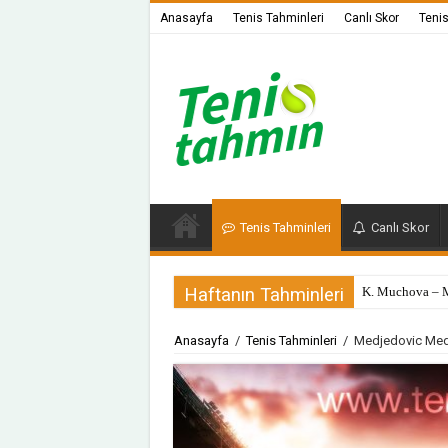
Anasayfa
Tenis Tahminleri
Canlı Skor
Teni
Tenis Tahminleri
Canlı Skor
Haftanın Tahminleri
K. Muchova – M
Anasayfa
/
Tenis Tahminleri
/
Medjedovic Med