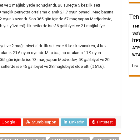
 ve 2 mağlubiyetle sonuçlandı. Bu süreçte 5 kez ilk seti
10 maçlık periyotta ortalama olarak 21.7 oyun oynadı. Maç başına
Teni
5.2 oyun kazandı. Son 365 gün içinde 57 maç yapan Medjedovic,
biyet yüzdesi). İlk setlerde ise 36 galibiyet ve 21 mağlubiyet
Ten
Sof
İTF
et ve 2 mağlubiyet aldı. İlk setlerde 6 kez kazanırken, 4 kez
ATP
 olarak 21.6 oyun oynadı. Maç başına ortalama 11.9 oyun
WTA
365 gün içinde ise 73 maç yapan Medvedev, 53 galibiyet ve 20
Live
 setlerde ise 45 galibiyet ve 28 mağlubiyet elde etti (%61.6).
Google +
Stumbleupon
LinkedIn
Pinterest