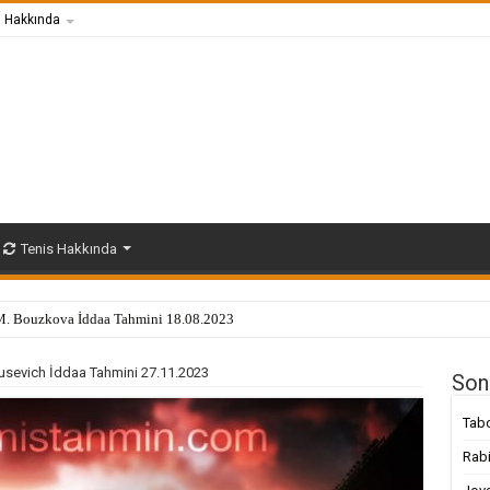
s Hakkında
Tenis Hakkında
. Bouzkova İddaa Tahmini 18.08.2023
tusevich İddaa Tahmini 27.11.2023
Son
Tabo
Rabi