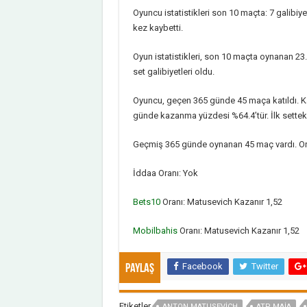
Oyuncu istatistikleri son 10 maçta: 7 galibiy
kez kaybetti.
Oyun istatistikleri, son 10 maçta oynanan 23.6
set galibiyetleri oldu.
Oyuncu, geçen 365 günde 45 maça katıldı. Ka
günde kazanma yüzdesi %64.4’tür. İlk setteki 
Geçmiş 365 günde oynanan 45 maç vardı. Or
İddaa Oranı: Yok
Bets10
Oranı: Matusevich Kazanır 1,52
Mobilbahis
Oranı: Matusevich Kazanır 1,52
Facebook
Twitter
Paylaş
Etiketler
ANTON MATUSEVICH
ATP MAIA