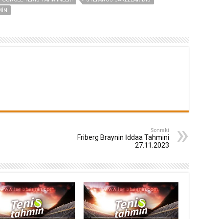
MIN
Sonraki
Friberg Braynin İddaa Tahmini
27.11.2023