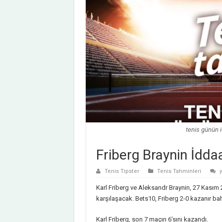
tenis günün 
Friberg Braynin İdd
F
Tenis Tipster
Tenis Tahminleri
y
B
İ
Karl Friberg ve Aleksandr Braynin, 27 Kasım 
T
2
karşılaşacak. Bets10, Friberg 2-0 kazanır bahsi
i
Karl Friberg, son 7 maçın 6’sını kazandı.