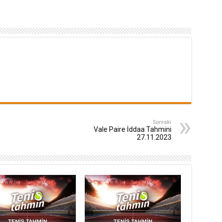
Sonraki
Vale Paire İddaa Tahmini
27.11.2023