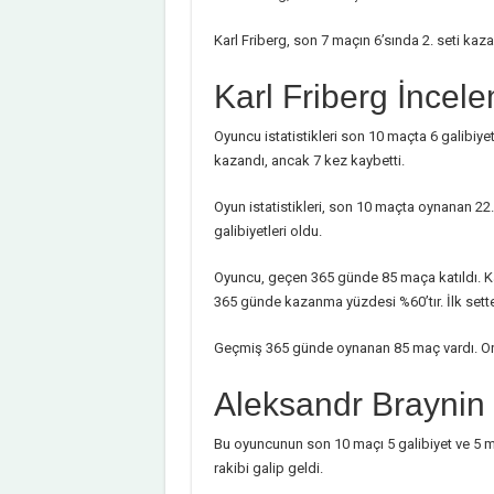
Karl Friberg, son 7 maçın 6’sında 2. seti kaza
Karl Friberg İncel
Oyuncu istatistikleri son 10 maçta 6 galibiye
kazandı, ancak 7 kez kaybetti.
Oyun istatistikleri, son 10 maçta oynanan 22.3
galibiyetleri oldu.
Oyuncu, geçen 365 günde 85 maça katıldı. Ka
365 günde kazanma yüzdesi %60’tır. İlk sette
Geçmiş 365 günde oynanan 85 maç vardı. Ort
Aleksandr Braynin
Bu oyuncunun son 10 maçı 5 galibiyet ve 5 ma
rakibi galip geldi.