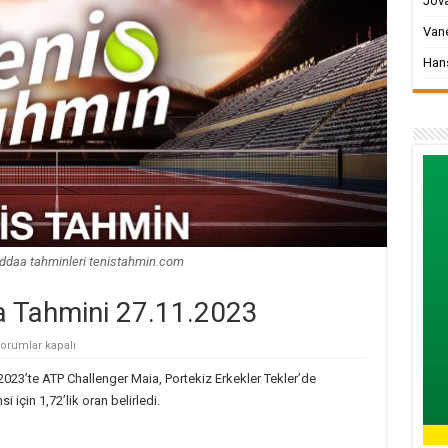
Jova
Vane
Han
iddaa tahminleri tenistahmin.com
aa Tahmini 27.11.2023
riberg
orumlar kapalı
raynin
ddaa
2023’te ATP Challenger Maia, Portekiz Erkekler Tekler’de
ahmini
7.11.2023
 için 1,72’lik oran belirledi.
çin