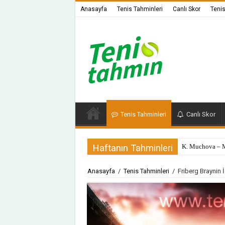
Anasayfa
Tenis Tahminleri
Canlı Skor
Teni
Tenis Tahminleri
Canlı Skor
Haftanın Tahminleri
K. Muchova – M
Anasayfa
/
Tenis Tahminleri
/
Friberg Braynin 