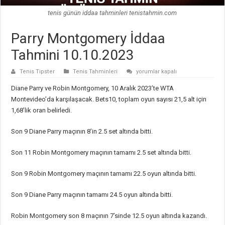
tenis günün iddaa tahminleri tenistahmin.com
Parry Montgomery İddaa
Tahmini 10.10.2023
Parry
Tenis Tipster
Tenis Tahminleri
yorumlar kapalı
Montgomery
İddaa
Diane Parry ve Robin Montgomery, 10 Aralık 2023’te WTA
Tahmini
10.10.2023
Montevideo’da karşılaşacak. Bets10, toplam oyun sayısı 21,5 alt için
için
1,68’lik oran belirledi.
Son 9 Diane Parry maçının 8’in 2.5 set altında bitti.
Son 11 Robin Montgomery maçının tamamı 2.5 set altında bitti.
Son 9 Robin Montgomery maçının tamamı 22.5 oyun altında bitti.
Son 9 Diane Parry maçının tamamı 24.5 oyun altında bitti.
Robin Montgomery son 8 maçının 7’sinde 12.5 oyun altında kazandı.