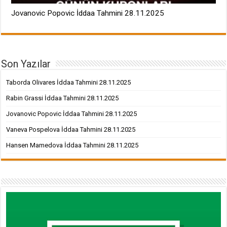
Jovanovic Popovic İddaa Tahmini 28.11.2025
Son Yazılar
Taborda Olivares İddaa Tahmini 28.11.2025
Rabin Grassi İddaa Tahmini 28.11.2025
Jovanovic Popovic İddaa Tahmini 28.11.2025
Vaneva Pospelova İddaa Tahmini 28.11.2025
Hansen Mamedova İddaa Tahmini 28.11.2025