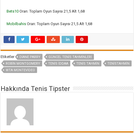
Bets10
Oran: Toplam Oyun Sayısı 21,5 Alt 1,68
Mobilbahis
Oran: Toplam Oyun Sayısı 21,5 Alt 1,68
Etiketler
DIANE PARRY
GÜNCEL TENIS TAHMINLERI
ROBIN MONTGOMERY
TENIS IDDAA
TENIS TAHMIN
TENISTAHMIN
WTA MONTEVIDEO
Hakkında Tenis Tipster