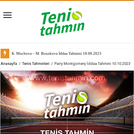
K. Muchova – M. Bouzkova İddaa Tahmini 18.08.2023
Anasayfa
/
Tenis Tahminleri
/
Parry Montgomery İddaa Tahmini 10.10.2023