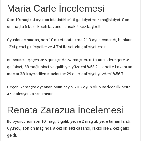
Maria Carle İncelemesi
Son 10 maçtaki oyuncu istatistikleri: 6 galibiyet ve 4 mağlubiyet. Son
on maçta 6 kez ilk seti kazandı, ancak 4 kez kaybetti.
Oyunlar açısından, son 10 maçta ortalama 21.3 oyun oynandı, bunların
12’si genel galibiyetler ve 4.7’si ilk setteki galibiyetlerdir.
Bu oyuncu, geçen 365 gün içinde 67 maça çıktı. İstatistiklere göre 39
galibiyet, 28 mağlubiyet ve galibiyet yüzdesi %58.2. İlk sette kazanılan
maçlar 38, kaybedilen maçlar ise 29 olup galibiyet yüzdesi %56.7.
Geçen 67 maçta oynanan oyun sayısı 20.7 oyun olup sadece ilk sette
4.9 galibiyet kazanılmıştır.
Renata Zarazua İncelemesi
Bu oyuncunun son 10 maçı, 8 galibiyet ve 2 mağlubiyetle tamamlandı.
Oyuncu, son on maçında 8 kez ilk seti kazandı, rakibi ise 2 kez galip
geldi.