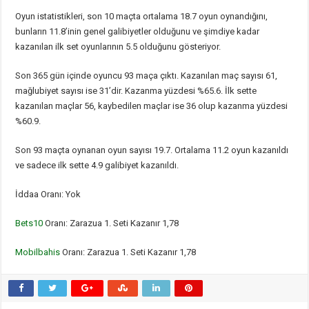
Oyun istatistikleri, son 10 maçta ortalama 18.7 oyun oynandığını,
bunların 11.8’inin genel galibiyetler olduğunu ve şimdiye kadar
kazanılan ilk set oyunlarının 5.5 olduğunu gösteriyor.
Son 365 gün içinde oyuncu 93 maça çıktı. Kazanılan maç sayısı 61,
mağlubiyet sayısı ise 31’dir. Kazanma yüzdesi %65.6. İlk sette
kazanılan maçlar 56, kaybedilen maçlar ise 36 olup kazanma yüzdesi
%60.9.
Son 93 maçta oynanan oyun sayısı 19.7. Ortalama 11.2 oyun kazanıldı
ve sadece ilk sette 4.9 galibiyet kazanıldı.
İddaa Oranı: Yok
Bets10
Oranı: Zarazua 1. Seti Kazanır 1,78
Mobilbahis
Oranı: Zarazua 1. Seti Kazanır 1,78