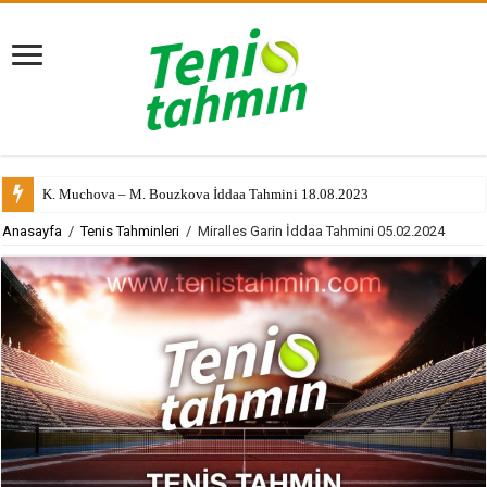
K. Muchova – M. Bouzkova İddaa Tahmini 18.08.2023
Anasayfa
/
Tenis Tahminleri
/
Miralles Garin İddaa Tahmini 05.02.2024