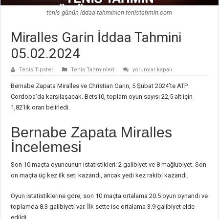
tenis günün iddaa tahminleri tenistahmin.com
Miralles Garin İddaa Tahmini
05.02.2024
Miralles
Tenis Tipster
Tenis Tahminleri
yorumlar kapalı
Garin
İddaa
Bernabe Zapata Miralles ve Christian Garin, 5 Şubat 2024’te ATP
Tahmini
05.02.2024
Cordoba’da karşılaşacak. Bets10, toplam oyun sayısı 22,5 alt için
için
1,82’lik oran belirledi.
Bernabe Zapata Miralles
İncelemesi
Son 10 maçta oyuncunun istatistikleri: 2 galibiyet ve 8 mağlubiyet. Son
on maçta üç kez ilk seti kazandı, ancak yedi kez rakibi kazandı.
Oyun istatistiklerine göre, son 10 maçta ortalama 20.5 oyun oynandı ve
toplamda 8.3 galibiyeti var. İlk sette ise ortalama 3.9 galibiyet elde
edildi.