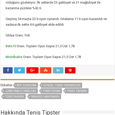
olduğunu gösteriyor. İlk setlerde 23 galibiyet ve 31 mağlubiyet ile
kazanma yüzdesi %42.6.
Geçmiş 54 maçta 23.9 oyun oynandı. Ortalama 11.6 oyun kazanıldı ve
sadece ilk sette 4.6 galibiyet elde edildi.
İddaa Oranı: Yok
Bets10
Oranı. Toplam Oyun Sayısı 21,5 Üst 1,78
Mobilbahis
Oranı. Toplam Oyun Sayısı 21,5 Üst 1,78
Etiketler
ATP CORDOBA
GÜNCEL TENIS TAHMINLERI
JUAN PABLO VARILLAS
TENIS IDDAA
TENIS TAHMIN
TENISTAHMIN
YANNICK HANFMANN
Hakkında Tenis Tipster