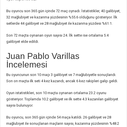
Bu oyuncu son 365 gün içinde 72 maç oynadı. İstatistikler, 40 galibiyet,
32 mağlubiyet ve kazanma yüzdesinin %55.6 olduğunu gösteriyor. İlk
setlerde 44 galibiyet ve 28 mağlubiyet ile kazanma yüzdesi %61.1.
Son 72 maçta oynanan oyun sayısı 24. İlk sette ise ortalama 5.4
galibiyet elde edildi.
Juan Pablo Varillas
İncelemesi
Bu oyuncunun son 10 maçı 3 galibiyet ve 7 mağlubiyetle sonuçlandı.
Son on maçta ilk seti 4 kez kazandı, ancak 6 kez rakipleri galip geldi.
Oyun istatistikleri, son 10 maçta oynanan ortalama 23.2 oyunu
gösteriyor. Toplamda 10.2 galibiyet ve ilk sette 4.3 kazanılan galibiyet
sayısı bulunuyor.
Bu oyuncu, son 365 gün içinde 54 maça katıldı. 26 galibiyet ve 28
mağlubiyet ile sonuçlanan maçların sayısı, kazanma yüzdesinin %48.2