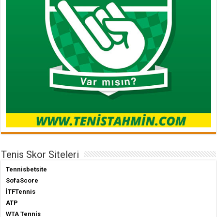
Tenis Skor Siteleri
Tennisbetsite
SofaScore
İTFTennis
ATP
WTA Tennis