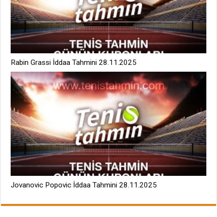
Rabin Grassi İddaa Tahmini 28.11.2025
Jovanovic Popovic İddaa Tahmini 28.11.2025