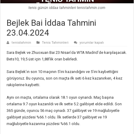
tenis günün iddaa tahminleri tenistahmin.com
Bejlek Bai İddaa Tahmini
23.04.2024
Bejlek
tenistahmin
Tenis Tahminleri
yorumlar kapalı
Bai
İddaa
Sara Bejlek ve Zhuoxuan Bai 23 Nisan’da WTA Madrid’de karşılaşacak.
Tahmini
23.04.2024
Bets10, 19,5 üst için 1,88’lik oran belirledi.
için
Sara Bejlek’ın son 10 maçının 5’ini kazandığını ve 5’ini kaybettiğini
görüyoruz. Bu oyuncu, son on maçta ilk seti 6 kez kazanırken, 4 kez
rakiplerine kaybetti.
Aynı on maçta, ortalama olarak 18.1 oyun oynandı. Maç başına
ortalama 9.7 oyun kazanıldı ve ilk sette 5.2 galibiyet elde edildi. Son
365 günde, oyuncu 56 maç oynadı. 37 galibiyet ve 19 mağlubiyetle
galibiyet yüzdesi %66.1 oldu. İlk setlerde 37 galibiyet ve 19
mağlubiyetle kazanma yüzdesi %66.1 oldu.