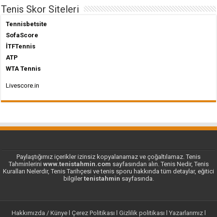
Tenis Skor Siteleri
Tennisbetsite
SofaScore
İTFTennis
ATP
WTA Tennis
Livescore.in
Paylaştığımız içerikler izinsiz kopyalanamaz ve çoğaltılamaz. Tenis
Tahminlerini
www.tenistahmin.com
sayfasından alın. Tenis Nedir, Tenis
Kuralları Nelerdir, Tenis Tarihçesi ve tenis sporu hakkında tüm detaylar, eğitici
bilgiler
tenistahmin
sayfasında.
Hakkımızda / Künye
l
Çerez Politikası
l
Gizlilik politikası
l
Yazarlarımız
l