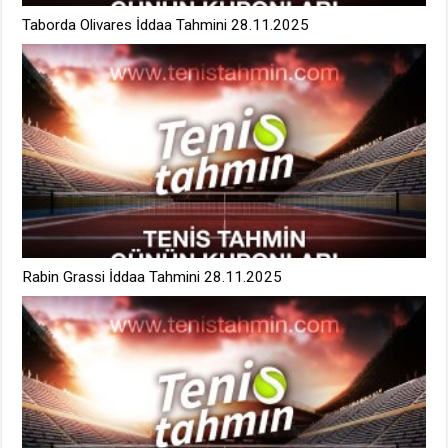
Taborda Olivares İddaa Tahmini 28.11.2025
Rabin Grassi İddaa Tahmini 28.11.2025