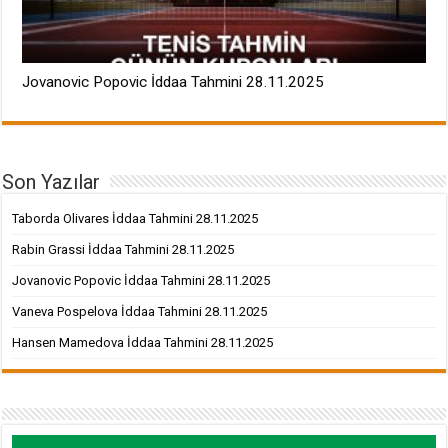
Jovanovic Popovic İddaa Tahmini 28.11.2025
Son Yazılar
Taborda Olivares İddaa Tahmini 28.11.2025
Rabin Grassi İddaa Tahmini 28.11.2025
Jovanovic Popovic İddaa Tahmini 28.11.2025
Vaneva Pospelova İddaa Tahmini 28.11.2025
Hansen Mamedova İddaa Tahmini 28.11.2025