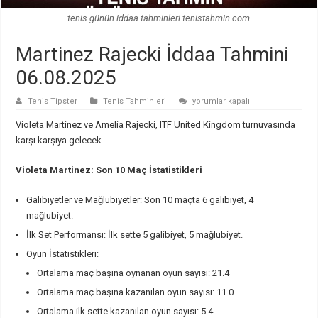
tenis günün iddaa tahminleri tenistahmin.com
Martinez Rajecki İddaa Tahmini
06.08.2025
Martinez
Tenis Tipster
Tenis Tahminleri
yorumlar kapalı
Rajecki
İddaa
Violeta Martinez ve Amelia Rajecki, ITF United Kingdom turnuvasında
Tahmini
06.08.2025
karşı karşıya gelecek.
için
Violeta Martinez: Son 10 Maç İstatistikleri
Galibiyetler ve Mağlubiyetler: Son 10 maçta 6 galibiyet, 4
mağlubiyet.
İlk Set Performansı: İlk sette 5 galibiyet, 5 mağlubiyet.
Oyun İstatistikleri:
Ortalama maç başına oynanan oyun sayısı: 21.4
Ortalama maç başına kazanılan oyun sayısı: 11.0
Ortalama ilk sette kazanılan oyun sayısı: 5.4