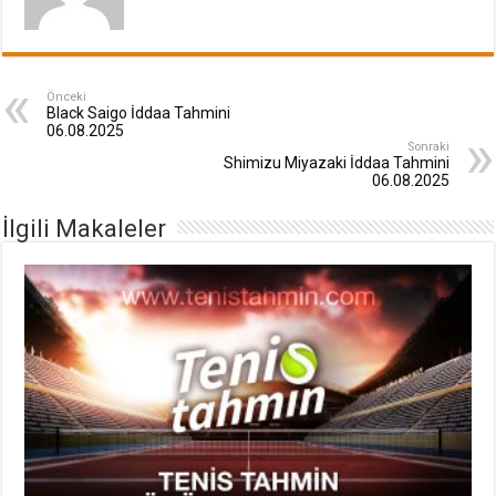
Önceki
Black Saigo İddaa Tahmini
06.08.2025
Sonraki
Shimizu Miyazaki İddaa Tahmini
06.08.2025
İlgili Makaleler