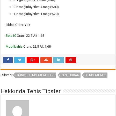
0-2 mağlubiyetler: 4 maç (%80)
1-2 mağlubiyetler: 1 maç (%20)
İddaa Oranı: Yok
Bets10
Oranı: 22,5 Alt 1,68
Mobilbahis
Oranı: 22,5 Alt 1,68
Etiketler
GÜNCEL TENIS TAHMINLERI
TENIS IDDAA
TENIS TAHMIN
Hakkında Tenis Tipster