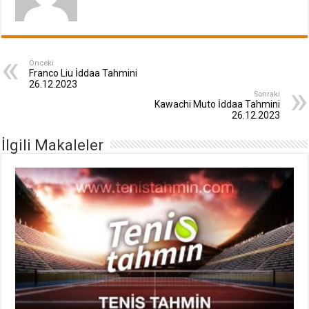
Önceki
Franco Liu İddaa Tahmini
26.12.2023
Sonraki
Kawachi Muto İddaa Tahmini
26.12.2023
İlgili Makaleler