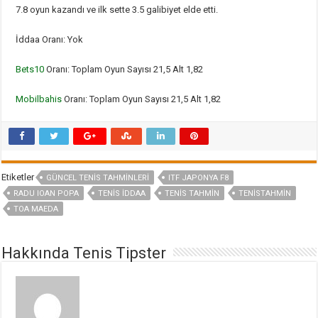
7.8 oyun kazandı ve ilk sette 3.5 galibiyet elde etti.
İddaa Oranı: Yok
Bets10
Oranı: Toplam Oyun Sayısı 21,5 Alt 1,82
Mobilbahis
Oranı: Toplam Oyun Sayısı 21,5 Alt 1,82
Etiketler
GÜNCEL TENIS TAHMINLERI
ITF JAPONYA F8
RADU IOAN POPA
TENIS IDDAA
TENIS TAHMIN
TENISTAHMIN
TOA MAEDA
Hakkında Tenis Tipster