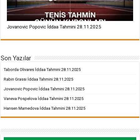
Jovanovic Popovic İddaa Tahmini 28.11.2025
Son Yazılar
Taborda Olivares İddaa Tahmini 28.11.2025
Rabin Grassi İddaa Tahmini 28.11.2025
Jovanovic Popovic İddaa Tahmini 28.11.2025
Vaneva Pospelova İddaa Tahmini 28.11.2025
Hansen Mamedova İddaa Tahmini 28.11.2025