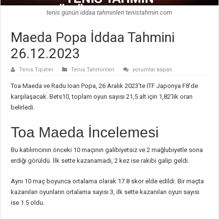
tenis günün iddaa tahminleri tenistahmin.com
Maeda Popa İddaa Tahmini
26.12.2023
Maeda
Tenis Tipster
Tenis Tahminleri
yorumlar kapalı
Popa
İddaa
Toa Maeda ve Radu Ioan Popa, 26 Aralık 2023’te ITF Japonya F8’de
Tahmini
26.12.2023
karşılaşacak. Bets10, toplam oyun sayısı 21,5 alt için 1,82’lik oran
için
belirledi.
Toa Maeda İncelemesi
Bu katılımcının önceki 10 maçının galibiyetsiz ve 2 mağlubiyetle sona
erdiği görüldü. İlk sette kazanamadı, 2 kez ise rakibi galip geldi.
Aynı 10 maç boyunca ortalama olarak 17.8 skor elde edildi. Bir maçta
kazanılan oyunların ortalama sayısı 3, ilk sette kazanılan oyun sayısı
ise 1.5 oldu.