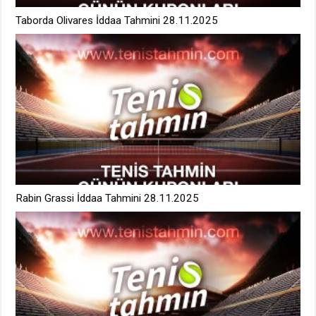
Taborda Olivares İddaa Tahmini 28.11.2025
Rabin Grassi İddaa Tahmini 28.11.2025