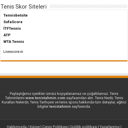
Tenis Skor Siteleri
Tennisbetsite
SofaScore
İTFTennis
ATP
WTA Tennis
Livescore.in
Paylaştığımız içerikler izinsiz kopyalanamaz ve çoğaltılamaz. Tenis
Tahminlerini
www.tenistahmin.com
sayfasından alın. Tenis Nedir, Tenis
Kuralları Nelerdir, Tenis Tarihçesi ve tenis sporu hakkında tüm detaylar, eğitici
bilgiler
tenistahmin
sayfasında.
Hakkımızda / Künye
l
Çerez Politikası
l
Gizlilik politikası
l
Yazarlarımız
l