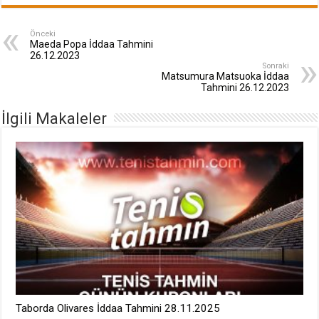
Önceki
Maeda Popa İddaa Tahmini
26.12.2023
Sonraki
Matsumura Matsuoka İddaa
Tahmini 26.12.2023
İlgili Makaleler
Taborda Olivares İddaa Tahmini 28.11.2025