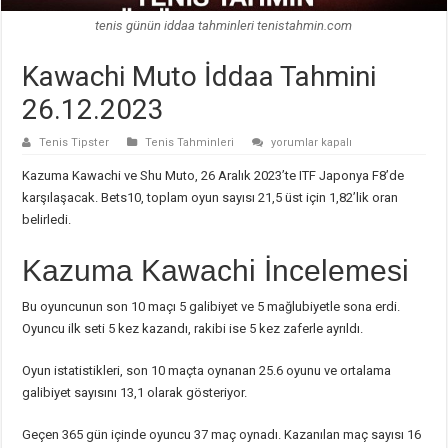
tenis günün iddaa tahminleri tenistahmin.com
Kawachi Muto İddaa Tahmini
26.12.2023
Kawachi
Tenis Tipster
Tenis Tahminleri
yorumlar kapalı
Muto
İddaa
Kazuma Kawachi ve Shu Muto, 26 Aralık 2023’te ITF Japonya F8’de
Tahmini
26.12.2023
karşılaşacak. Bets10, toplam oyun sayısı 21,5 üst için 1,82’lik oran
için
belirledi.
Kazuma Kawachi İncelemesi
Bu oyuncunun son 10 maçı 5 galibiyet ve 5 mağlubiyetle sona erdi.
Oyuncu ilk seti 5 kez kazandı, rakibi ise 5 kez zaferle ayrıldı.
Oyun istatistikleri, son 10 maçta oynanan 25.6 oyunu ve ortalama
galibiyet sayısını 13,1 olarak gösteriyor.
Geçen 365 gün içinde oyuncu 37 maç oynadı. Kazanılan maç sayısı 16