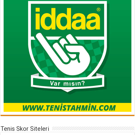
Tenis Skor Siteleri