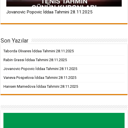
Jovanovic Popovic İddaa Tahmini 28.11.2025
Son Yazılar
Taborda Olivares İddaa Tahmini 28.11.2025
Rabin Grassi İddaa Tahmini 28.11.2025
Jovanovic Popovic İddaa Tahmini 28.11.2025
Vaneva Pospelova İddaa Tahmini 28.11.2025
Hansen Mamedova İddaa Tahmini 28.11.2025