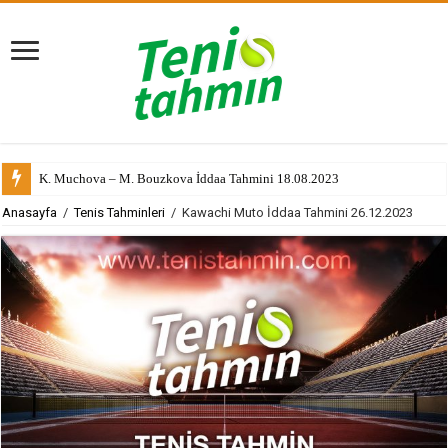
K. Muchova – M. Bouzkova İddaa Tahmini 18.08.2023
Anasayfa
/
Tenis Tahminleri
/
Kawachi Muto İddaa Tahmini 26.12.2023