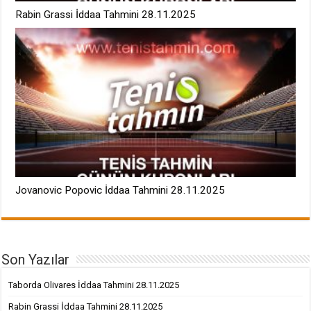
Rabin Grassi İddaa Tahmini 28.11.2025
Jovanovic Popovic İddaa Tahmini 28.11.2025
Son Yazılar
Taborda Olivares İddaa Tahmini 28.11.2025
Rabin Grassi İddaa Tahmini 28.11.2025