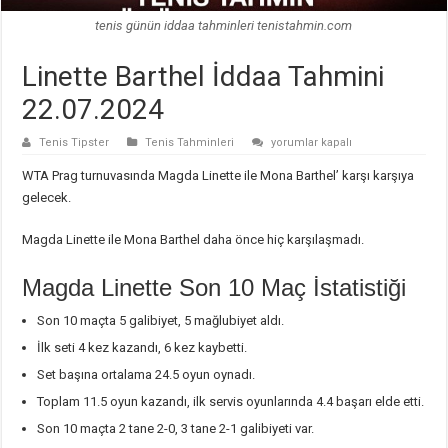
tenis günün iddaa tahminleri tenistahmin.com
Linette Barthel İddaa Tahmini
22.07.2024
Linette
Tenis Tipster
Tenis Tahminleri
yorumlar kapalı
Barthel
İddaa
WTA Prag turnuvasında Magda Linette ile Mona Barthel’ karşı karşıya
Tahmini
22.07.2024
gelecek.
için
Magda Linette ile Mona Barthel daha önce hiç karşılaşmadı.
Magda Linette Son 10 Maç İstatistiği
Son 10 maçta 5 galibiyet, 5 mağlubiyet aldı.
İlk seti 4 kez kazandı, 6 kez kaybetti.
Set başına ortalama 24.5 oyun oynadı.
Toplam 11.5 oyun kazandı, ilk servis oyunlarında 4.4 başarı elde etti.
Son 10 maçta 2 tane 2-0, 3 tane 2-1 galibiyeti var.