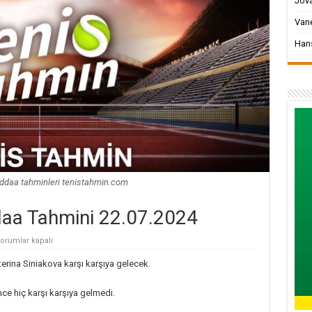
Jova
Vane
Han
iddaa tahminleri tenistahmin.com
ddaa Tahmini 22.07.2024
hirico
orumlar kapalı
iniakova
ddaa
erina Siniakova karşı karşıya gelecek.
ahmini
2.07.2024
çin
nce hiç karşı karşıya gelmedi.