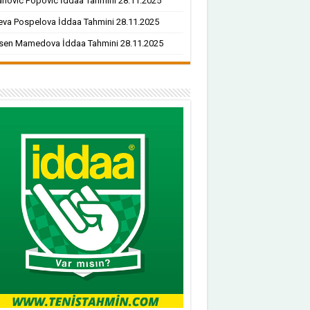
novic Popovic İddaa Tahmini 28.11.2025
va Pospelova İddaa Tahmini 28.11.2025
sen Mamedova İddaa Tahmini 28.11.2025