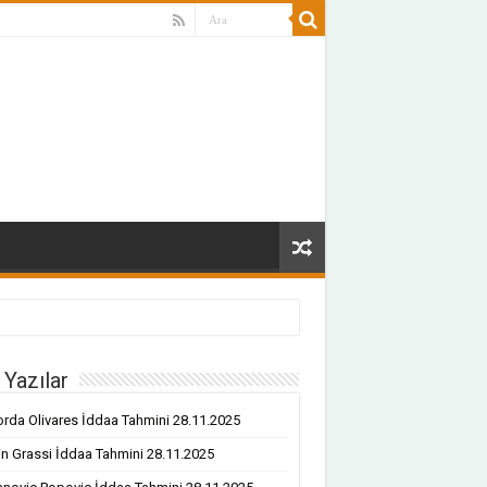
 Yazılar
rda Olivares İddaa Tahmini 28.11.2025
n Grassi İddaa Tahmini 28.11.2025