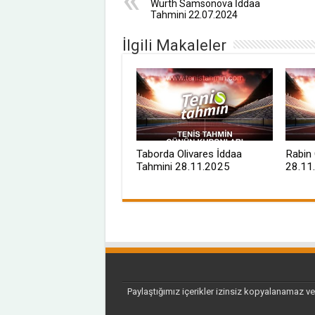
Wurth Samsonova İddaa
Tahmini 22.07.2024
İlgili Makaleler
Taborda Olivares İddaa
Rabin 
Tahmini 28.11.2025
28.11
Paylaştığımız içerikler izinsiz kopyalanamaz ve