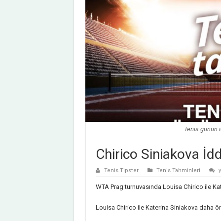
tenis günün 
Chirico Siniakova İ
C
Tenis Tipster
Tenis Tahminleri
y
S
İ
WTA Prag turnuvasında Louisa Chirico ile Kat
T
2
i
Louisa Chirico ile Katerina Siniakova daha ö