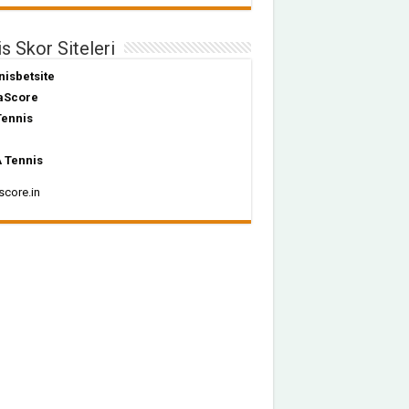
s Skor Siteleri
nisbetsite
aScore
Tennis
 Tennis
score.in