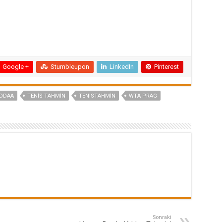
Google +
Stumbleupon
LinkedIn
Pinterest
IDDAA
TENIS TAHMIN
TENISTAHMIN
WTA PRAG
Sonraki