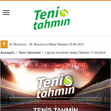
K. Muchova – M. Bouzkova İddaa Tahmini 18.08.2023
Anasayfa
/
Tenis Tahminleri
/
Lajovic Humbert İddaa Tahmini 17.04.2024