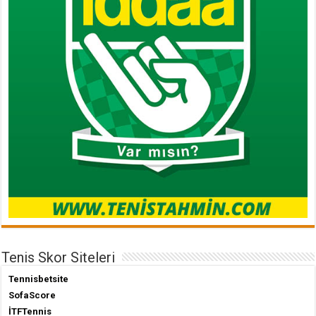
Tenis Skor Siteleri
Tennisbetsite
SofaScore
İTFTennis