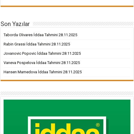
Son Yazılar
Taborda Olivares İddaa Tahmini 28.11.2025
Rabin Grassi İddaa Tahmini 28.11.2025
Jovanovic Popovic İddaa Tahmini 28.11.2025
Vaneva Pospelova İddaa Tahmini 28.11.2025
Hansen Mamedova İddaa Tahmini 28.11.2025