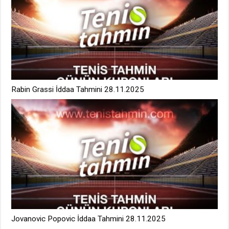
Rabin Grassi İddaa Tahmini 28.11.2025
Jovanovic Popovic İddaa Tahmini 28.11.2025