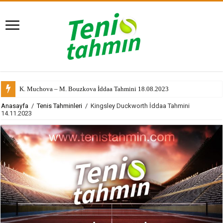
K. Muchova – M. Bouzkova İddaa Tahmini 18.08.2023
Anasayfa
/
Tenis Tahminleri
/
Kingsley Duckworth İddaa Tahmini
14.11.2023