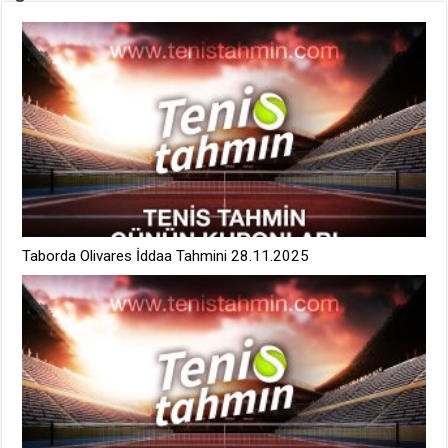
Taborda Olivares İddaa Tahmini 28.11.2025