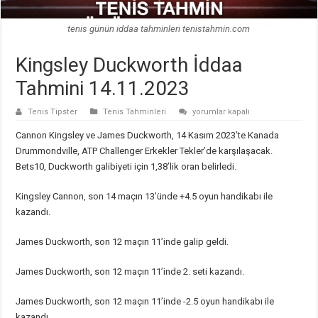
tenis günün iddaa tahminleri tenistahmin.com
Kingsley Duckworth İddaa
Tahmini 14.11.2023
Kingsley
Tenis Tipster
Tenis Tahminleri
yorumlar kapalı
Duckworth
İddaa
Cannon Kingsley ve James Duckworth, 14 Kasım 2023’te Kanada
Tahmini
14.11.2023
Drummondville, ATP Challenger Erkekler Tekler’de karşılaşacak.
için
Bets10, Duckworth galibiyeti için 1,38’lik oran belirledi.
Kingsley Cannon, son 14 maçın 13’ünde +4.5 oyun handikabı ile
kazandı.
James Duckworth, son 12 maçın 11’inde galip geldi.
James Duckworth, son 12 maçın 11’inde 2. seti kazandı.
James Duckworth, son 12 maçın 11’inde -2.5 oyun handikabı ile
kazandı.