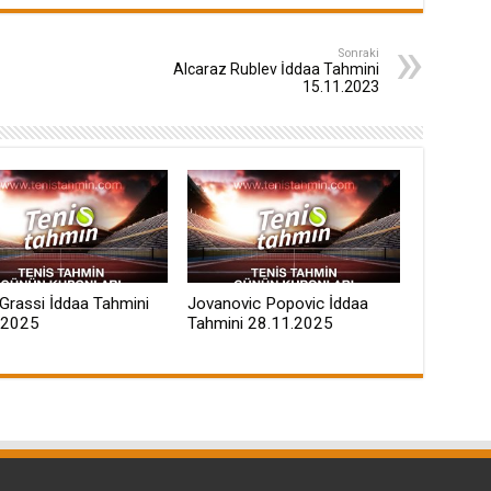
Sonraki
Alcaraz Rublev İddaa Tahmini
15.11.2023
Grassi İddaa Tahmini
Jovanovic Popovic İddaa
.2025
Tahmini 28.11.2025