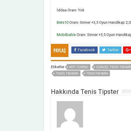
İddaa Oranı: Yok
Bets10
Oranı: Sinner +3,5 Oyun Handikap 2,0
Mobilbahis
Oranı: Sinner +3,5 Oyun Handika
Facebook
Twitter
Paylaş
Etiketler
ATP TORINO
GÜNCEL TENIS TAHMI
TENIS TAHMIN
TENISTAHMIN
Hakkında Tenis Tipster