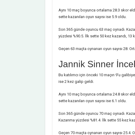
Aynı 10 maç boyunca ortalama 28.3 skor elde e
sette kazanılan oyun sayısı ise 5.9 oldu.
Son 365 günde oyuncu 63 maç oynadı. Kazanı
yüzdesi %90.5. İlk sette 50 kez kazandı, 13
Geçen 63 maçta oynanan oyun sayısı 28. Ortala
Jannik Sinner İnce
Bu katılımcı için önceki 10 maçın 9’u galibiyetl
ise 2 kez galip geldi.
Aynı 10 maç boyunca ortalama 24.8 skor elde e
sette kazanılan oyun sayısı ise 6.1 oldu.
Son 365 günde oyuncu 70 maç oynadı. Kazanı
Kazanma yüzdesi %81.4. İlk sette 55 kez ka
Geçen 70 maçta oynanan oyun sayısı 25.4. Orta