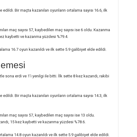
dildi. Bir maçta kazanılan oyunların ortalama sayısı 16.6, ilk
lan maç sayısı 57, kaybedilen maç sayısı ise 6 oldu. Kazanma
 kez kaybetti ve kazanma yüzdesi %79.4.
ma 16.7 oyun kazanıldı ve ilk sette 5.9 galibiyet elde edildi.
lemesi
e sona erdi ve 1’i yenilgi ile bitti. İlk sette 8 kez kazandı, rakibi
dildi. Bir maçta kazanılan oyunların ortalama sayısı 14.3, ilk
lan maç sayısı 57, kaybedilen maç sayısı ise 13 oldu.
zandı, 15 kez kaybetti ve kazanma yüzdesi %78.6.
lama 14.8 oyun kazanıldı ve ilk sette 5.9 galibiyet elde edildi.