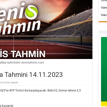
Jova
Vane
Han
iddaa tahminleri tenistahmin.com
aa Tahmini 14.11.2023
jokovic
orumlar kapalı
inner
ddaa
23’te ATP Torino’da karşılaşacak. Bets10, Sinner lehine 3,5
ahmini
4.11.2023
çin
ü kazandı.