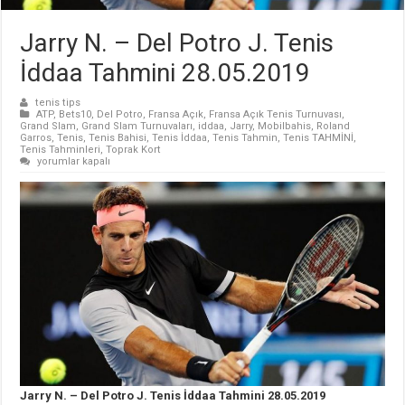
Jarry N. – Del Potro J. Tenis
İddaa Tahmini 28.05.2019
tenis tips
ATP
,
Bets10
,
Del Potro
,
Fransa Açık
,
Fransa Açık Tenis Turnuvası
,
Grand Slam
,
Grand Slam Turnuvaları
,
iddaa
,
Jarry
,
Mobilbahis
,
Roland
Garros
,
Tenis
,
Tenis Bahisi
,
Tenis İddaa
,
Tenis Tahmin
,
Tenis TAHMİNİ
,
Tenis Tahminleri
,
Toprak Kort
Jarry
yorumlar kapalı
N.
–
Del
Potro
J.
Tenis
İddaa
Tahmini
28.05.2019
için
Jarry N. – Del Potro J. Tenis İddaa Tahmini 28.05.2019