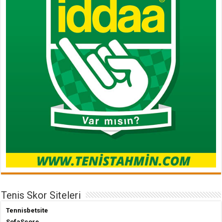
Tenis Skor Siteleri
Tennisbetsite
SofaScore