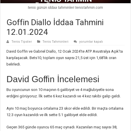
tenis günün iddaa tahminleri tenistahmin.com
Goffin Diallo İddaa Tahmini
12.01.2024
Goffin
Tenis Tipster
Tenis Tahminleri
yorumlar kapalı
Diallo
İddaa
David Goffin ve Gabriel Diallo, 12 Ocak 2024’te ATP Avustralya Açık’ta
Tahmini
12.01.2024
karşılaşacak. Bets10, toplam oyun sayısı 21,5 üst için 1,68’lik oran
için
belirledi.
David Goffin İncelemesi
Bu oyuncunun son 10 maçının 6 galibiyet ve 4 mağlubiyetle sona
erdiğini görüyoruz. İlk sette 6 kez kazandı ve 4 kez rakibi galip geldi.
Aynı 10 maç boyunca ortalama 23 skor elde edildi. Bir maçta ortalama
12.3 oyun kazanıldı ve ilk sette 5.1 galibiyet elde edildi.
Geçen 365 günde oyuncu 65 maç oynadı. Kazanılan maç sayısı 38,