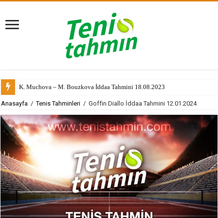
K. Muchova – M. Bouzkova İddaa Tahmini 18.08.2023
Anasayfa
/
Tenis Tahminleri
/
Goffin Diallo İddaa Tahmini 12.01.2024