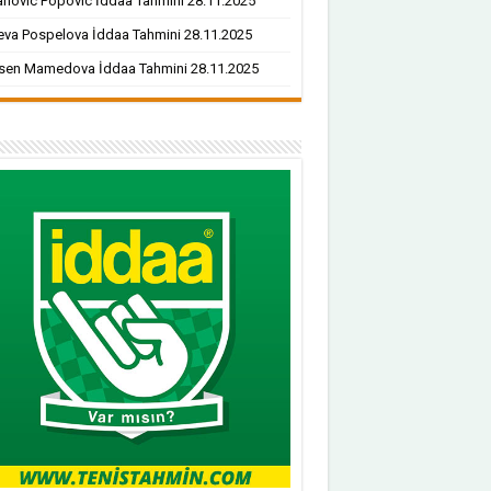
novic Popovic İddaa Tahmini 28.11.2025
va Pospelova İddaa Tahmini 28.11.2025
sen Mamedova İddaa Tahmini 28.11.2025