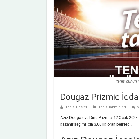
tenis günün 
Dougaz Prizmic İdda
Tenis Tipster
Tenis Tahminleri
y
P
İ
Aziz Dougaz ve Dino Prizmic, 12 Ocak 2024’t
T
1
kazanır seçimi için 3,00’lık oran belirledi.
i