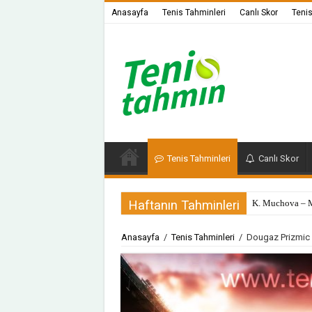
Anasayfa
Tenis Tahminleri
Canlı Skor
Teni
Tenis Tahminleri
Canlı Skor
Haftanın Tahminleri
K. Muchova – M
Anasayfa
/
Tenis Tahminleri
/
Dougaz Prizmic 