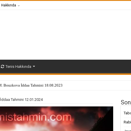
s Hakkında
Tenis Hakkında
. Bouzkova İddaa Tahmini 18.08.2023
İddaa Tahmini 12.01.2024
Son
Tabo
Rabi