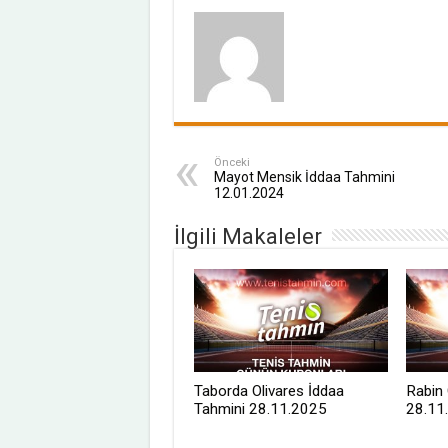
Önceki
Mayot Mensik İddaa Tahmini
12.01.2024
İlgili Makaleler
Taborda Olivares İddaa
Rabin 
Tahmini 28.11.2025
28.11