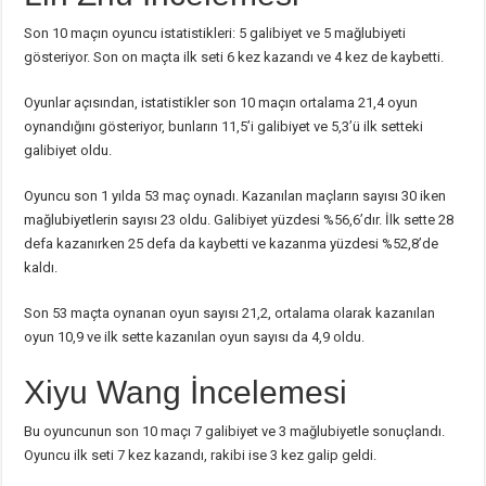
Son 10 maçın oyuncu istatistikleri: 5 galibiyet ve 5 mağlubiyeti
gösteriyor. Son on maçta ilk seti 6 kez kazandı ve 4 kez de kaybetti.
Oyunlar açısından, istatistikler son 10 maçın ortalama 21,4 oyun
oynandığını gösteriyor, bunların 11,5’i galibiyet ve 5,3’ü ilk setteki
galibiyet oldu.
Oyuncu son 1 yılda 53 maç oynadı. Kazanılan maçların sayısı 30 iken
mağlubiyetlerin sayısı 23 oldu. Galibiyet yüzdesi %56,6’dır. İlk sette 28
defa kazanırken 25 defa da kaybetti ve kazanma yüzdesi %52,8’de
kaldı.
Son 53 maçta oynanan oyun sayısı 21,2, ortalama olarak kazanılan
oyun 10,9 ve ilk sette kazanılan oyun sayısı da 4,9 oldu.
Xiyu Wang İncelemesi
Bu oyuncunun son 10 maçı 7 galibiyet ve 3 mağlubiyetle sonuçlandı.
Oyuncu ilk seti 7 kez kazandı, rakibi ise 3 kez galip geldi.