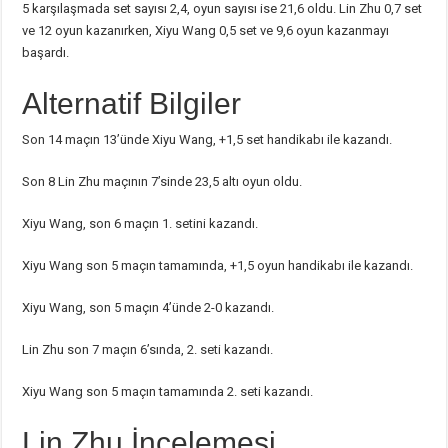
5 karşılaşmada set sayısı 2,4, oyun sayısı ise 21,6 oldu. Lin Zhu 0,7 set
ve 12 oyun kazanırken, Xiyu Wang 0,5 set ve 9,6 oyun kazanmayı
başardı.
Alternatif Bilgiler
Son 14 maçın 13’ünde Xiyu Wang, +1,5 set handikabı ile kazandı.
Son 8 Lin Zhu maçının 7’sinde 23,5 altı oyun oldu.
Xiyu Wang, son 6 maçın 1. setini kazandı.
Xiyu Wang son 5 maçın tamamında, +1,5 oyun handikabı ile kazandı.
Xiyu Wang, son 5 maçın 4’ünde 2-0 kazandı.
Lin Zhu son 7 maçın 6’sında, 2. seti kazandı.
Xiyu Wang son 5 maçın tamamında 2. seti kazandı.
Lin Zhu İncelemesi