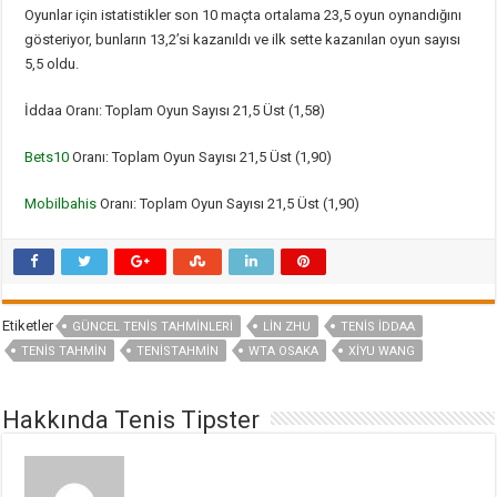
Oyunlar için istatistikler son 10 maçta ortalama 23,5 oyun oynandığını
gösteriyor, bunların 13,2’si kazanıldı ve ilk sette kazanılan oyun sayısı
5,5 oldu.
İddaa Oranı: Toplam Oyun Sayısı 21,5 Üst (1,58)
Bets10
Oranı: Toplam Oyun Sayısı 21,5 Üst (1,90)
Mobilbahis
Oranı: Toplam Oyun Sayısı 21,5 Üst (1,90)
Etiketler
GÜNCEL TENIS TAHMINLERI
LIN ZHU
TENIS IDDAA
TENIS TAHMIN
TENISTAHMIN
WTA OSAKA
XIYU WANG
Hakkında Tenis Tipster