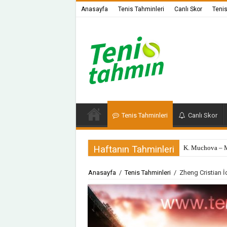
Anasayfa
Tenis Tahminleri
Canlı Skor
Teni
Tenis Tahminleri
Canlı Skor
Haftanın Tahminleri
K. Muchova – M
Anasayfa
/
Tenis Tahminleri
/
Zheng Cristian 