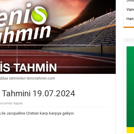
Jova
Vane
Han
iddaa tahminleri tenistahmin.com
a Tahmini 19.07.2024
Zheng
orumlar kapalı
ristian
ddaa
e Jacqueline Cristian karşı karşıya geliyor.
ahmini
9.07.2024
çin