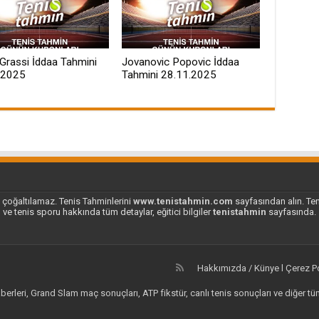
Grassi İddaa Tahmini
Jovanovic Popovic İddaa
.2025
Tahmini 28.11.2025
 çoğaltılamaz. Tenis Tahminlerini
www.tenistahmin.com
sayfasından alın. Teni
ve tenis sporu hakkında tüm detaylar, eğitici bilgiler
tenistahmin
sayfasında.
Hakkımızda / Künye
l
Çerez Po
rleri, Grand Slam maç sonuçları, ATP fikstür, canlı tenis sonuçları ve diğer tü