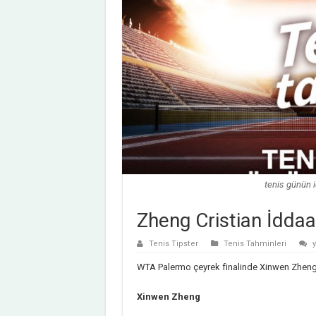
tenis günün 
Zheng Cristian İdda
Tenis Tipster
Tenis Tahminleri
y
C
İ
WTA Palermo çeyrek finalinde Xinwen Zheng il
T
1
i
Xinwen Zheng