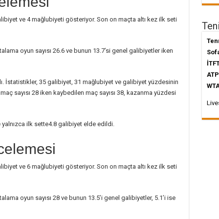
elemesi
ibiyet ve 4 mağlubiyeti gösteriyor. Son on maçta altı kez ilk seti
Teni
Ten
lama oyun sayısı 26.6 ve bunun 13.7’si genel galibiyetler iken
Sof
İTF
ATP
statistikler, 35 galibiyet, 31 mağlubiyet ve galibiyet yüzdesinin
WTA
n maç sayısı 28 iken kaybedilen maç sayısı 38, kazanma yüzdesi
Live
lnızca ilk sette4.8 galibiyet elde edildi.
ncelemesi
ibiyet ve 6 mağlubiyeti gösteriyor. Son on maçta altı kez ilk seti
ama oyun sayısı 28 ve bunun 13.5’i genel galibiyetler, 5.1’i ise