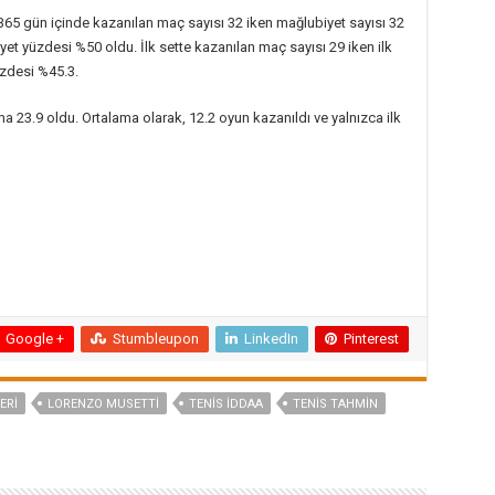
365 gün içinde kazanılan maç sayısı 32 iken mağlubiyet sayısı 32
iyet yüzdesi %50 oldu. İlk sette kazanılan maç sayısı 29 iken ilk
zdesi %45.3.
23.9 oldu. Ortalama olarak, 12.2 oyun kazanıldı ve yalnızca ilk
Google +
Stumbleupon
LinkedIn
Pinterest
ERI
LORENZO MUSETTI
TENIS IDDAA
TENIS TAHMIN