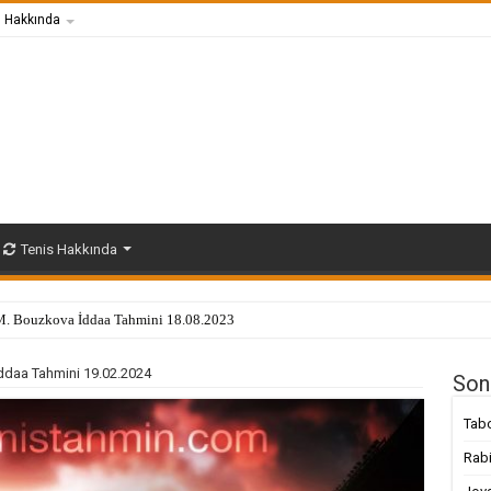
s Hakkında
Tenis Hakkında
. Bouzkova İddaa Tahmini 18.08.2023
ddaa Tahmini 19.02.2024
Son
Tabo
Rabi