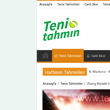
Anasayfa
Tenis Tahminleri
Canlı Skor
Teni
Tenis Tahminleri
Canlı Skor
Haftanın Tahminleri
K. Muchova – M
Anasayfa
/
Tenis Tahminleri
/
Zhang Musetti İ