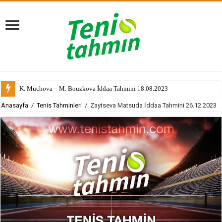
K. Muchova – M. Bouzkova İddaa Tahmini 18.08.2023
Anasayfa
/
Tenis Tahminleri
/
Zaytseva Matsuda İddaa Tahmini 26.12.2023