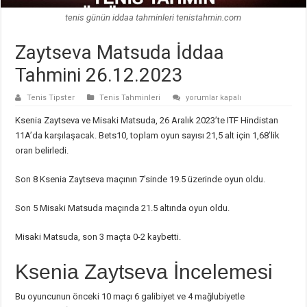
tenis günün iddaa tahminleri tenistahmin.com
Zaytseva Matsuda İddaa
Tahmini 26.12.2023
Zaytseva
Tenis Tipster
Tenis Tahminleri
yorumlar kapalı
Matsuda
İddaa
Ksenia Zaytseva ve Misaki Matsuda, 26 Aralık 2023’te ITF Hindistan
Tahmini
26.12.2023
11A’da karşılaşacak. Bets10, toplam oyun sayısı 21,5 alt için 1,68’lik
için
oran belirledi.
Son 8 Ksenia Zaytseva maçının 7’sinde 19.5 üzerinde oyun oldu.
Son 5 Misaki Matsuda maçında 21.5 altında oyun oldu.
Misaki Matsuda, son 3 maçta 0-2 kaybetti.
Ksenia Zaytseva İncelemesi
Bu oyuncunun önceki 10 maçı 6 galibiyet ve 4 mağlubiyetle