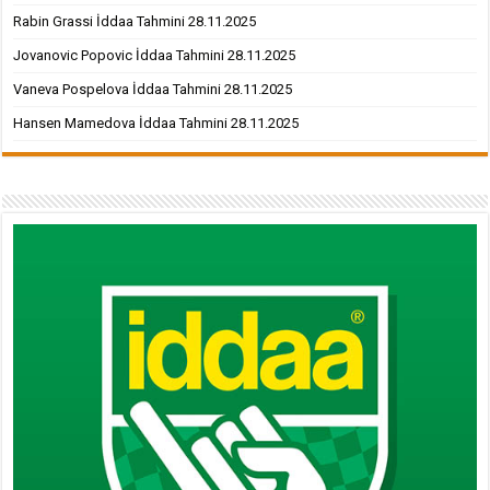
Rabin Grassi İddaa Tahmini 28.11.2025
Jovanovic Popovic İddaa Tahmini 28.11.2025
Vaneva Pospelova İddaa Tahmini 28.11.2025
Hansen Mamedova İddaa Tahmini 28.11.2025