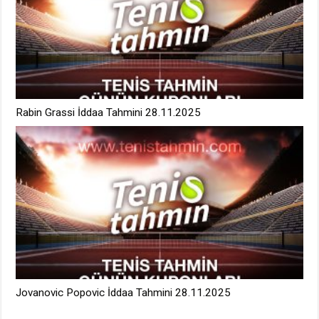
Rabin Grassi İddaa Tahmini 28.11.2025
Jovanovic Popovic İddaa Tahmini 28.11.2025