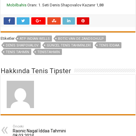
Mobilbahis
Oranı: 1. Seti Denis Shapovalov Kazanır 1,88
Etiketler
ATP INDIAN WELLS
BOTIC VAN DE ZANDSCHULP
DENIS SHAPOVALOV
GÜNCEL TENIS TAHMINLERI
TENIS IDDAA
TENIS TAHMIN
TENISTAHMIN
Hakkında Tenis Tipster
Önceki
Raonic Nagal İddaa Tahmini
08.03.2024