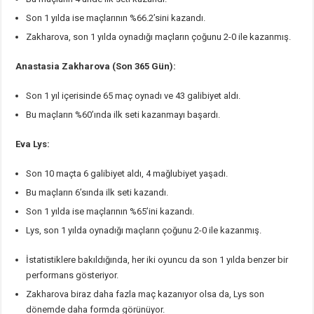
Son 1 yılda ise maçlarının %66.2’sini kazandı.
Zakharova, son 1 yılda oynadığı maçların çoğunu 2-0 ile kazanmış.
Anastasia Zakharova (Son 365 Gün):
Son 1 yıl içerisinde 65 maç oynadı ve 43 galibiyet aldı.
Bu maçların %60’ında ilk seti kazanmayı başardı.
Eva Lys:
Son 10 maçta 6 galibiyet aldı, 4 mağlubiyet yaşadı.
Bu maçların 6’sında ilk seti kazandı.
Son 1 yılda ise maçlarının %65’ini kazandı.
Lys, son 1 yılda oynadığı maçların çoğunu 2-0 ile kazanmış.
İstatistiklere bakıldığında, her iki oyuncu da son 1 yılda benzer bir
performans gösteriyor.
Zakharova biraz daha fazla maç kazanıyor olsa da, Lys son
dönemde daha formda görünüyor.