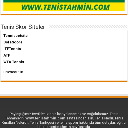
Tenis Skor Siteleri
Tennisbetsite
SofaScore
İTFTennis
ATP
WTA Tennis
Livescore.in
Paylaştığımız içerikler izinsiz kopyalanamaz ve çoğaltılamaz. Tenis
Tahminlerini
www.tenistahmin.com
sayfasından alın. Tenis Nedir, Tenis
Kuralları Nelerdir, Tenis Tarihçesi ve tenis sporu hakkında tüm detaylar, eğitici
bilgiler
tenistahmin
sayfasında.