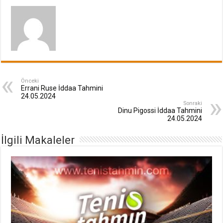
Önceki
Errani Ruse İddaa Tahmini
24.05.2024
Sonraki
Dinu Pigossi İddaa Tahmini
24.05.2024
İlgili Makaleler