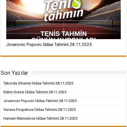
Jovanovic Popovic İddaa Tahmini 28.11.2025
Son Yazılar
Taborda Olivares İddaa Tahmini 28.11.2025
Rabin Grassi İddaa Tahmini 28.11.2025
Jovanovic Popovic İddaa Tahmini 28.11.2025
Vaneva Pospelova İddaa Tahmini 28.11.2025
Hansen Mamedova İddaa Tahmini 28.11.2025